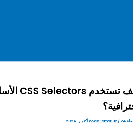
كيف تستخدم
ترافية؟
طة
24 أكتوبر، 2024
/
code-elta6ur