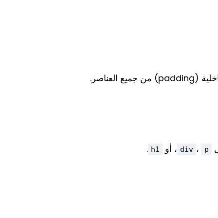
،
، أو
.
h1
div
p