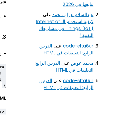
شرح
تتابعها في 2026
عبدالسلام هزاع محمد
على
ه
كيفية استخدام الـ Internet of
Things (IoT) في مشاريعك
التقنية؟
3.
م
code-elta6ur
على
الدرس
الرابع: التعليقات في HTML
ي
محمد عوض
على
الدرس الرابع:
التعليقات في HTML
code-elta6ur
على
الدرس
}
الرابع: التعليقات في HTML
ML:
<div id="header">هذا هو الهيدر</div>