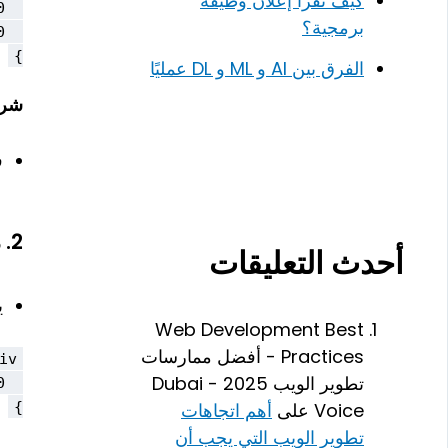
كيف تقرأ إعلان وظيفة
برمجية؟
}
الفرق بين AI و ML و DL عمليًا
شرح
ف
2.
م
أحدث التعليقات
ي
Web Development Best
Practices - أفضل ممارسات
تطوير الويب 2025 - Dubai
}
Voice
على
أهم اتجاهات
تطوير الويب التي يجب أن