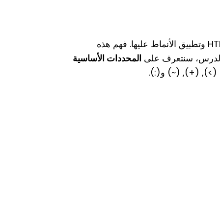
لاستهداف عناصر HTML وتطبيق الأنماط عليها. فهم هذه
 الدرس، سنتعرف على
المحددات الأساسية
>), (+), (~) و(:).