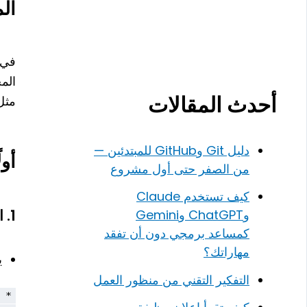
ال
في CSS، تُست
الم
أحدث المقالات
مثل (*, .class
دليل Git وGitHub للمبتدئين —
أولًا: ctors
من الصفر حتى أول مشروع
كيف تستخدم Claude
1.
ال
وChatGPT وGemini
كمساعد برمجي دون أن تفقد
مهاراتك؟
ي
التفكير التقني من منظور العمل