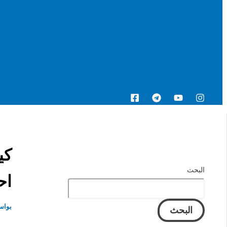
البحث
البحث
اح
بواس
البحث