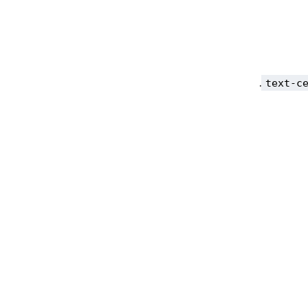
.
text-c