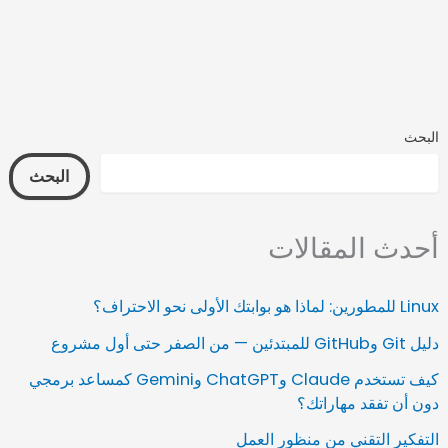
البحث
البحث
أحدث المقالات
Linux للمطورين: لماذا هو بوابتك الأولى نحو الاحتراف؟
دليل Git وGitHub للمبتدئين — من الصفر حتى أول مشروع
كيف تستخدم Claude وChatGPT وGemini كمساعد برمجي
دون أن تفقد مهاراتك؟
التفكير التقني من منظور العمل