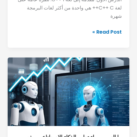
لغة C++ C++ هي واحدة من أكثر لغات البرمجة
شهرة
Read Post »
ما
السبب
وراء
تطور
الذكاء
الاصطناعي
بهذه
السرعة
الهائلة؟