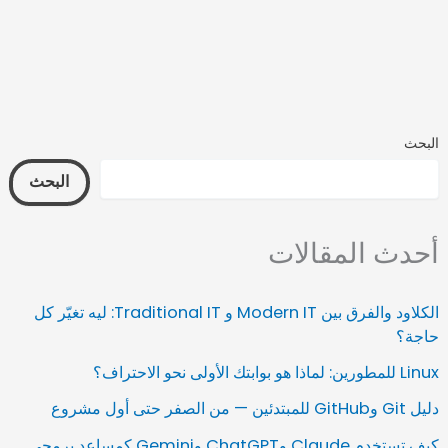
البحث
البحث
أحدث المقالات
الكلاود والفرق بين Modern IT و Traditional IT: ليه تغيّر كل
حاجة؟
Linux للمطورين: لماذا هو بوابتك الأولى نحو الاحتراف؟
دليل Git وGitHub للمبتدئين — من الصفر حتى أول مشروع
كيف تستخدم Claude وChatGPT وGemini كمساعد برمجي