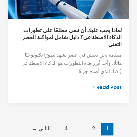
على
تطورات
الذكاء
الاصطناعي؟
لماذا يجب عليك أن تبقى مطلعًا على تطورات
الذكاء الاصطناعي؟ دليل شامل لمواكبة العصر
دليل
التقني
شامل
لمواكبة
مقدمة نحن نعيش في عصر يشهد تطورًا تكنولوجيًا
العصر
هائلًا، وأحد أبرز هذه التطورات هو الذكاء الاصطناعي
التقني
(AI)، الذي أصبح جزءًا
Read Post »
1
2
…
4
التالي
←