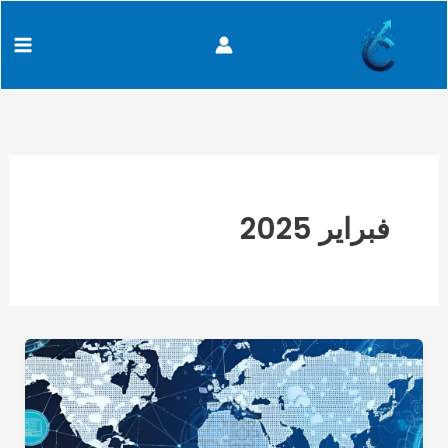
خطي
content
لى
لمحتوى
فبراير 2025
مستقبل
الإنترنت:
هل
سننتقل