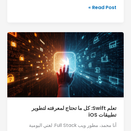
أكثر
Read Post »
المهارات
المطلوبة؟
تعلم
Swift:
كل
ما
تحتاج
لمعرفته
لتطوير
تطبيقات
iOS
تعلم Swift: كل ما تحتاج لمعرفته لتطوير
تطبيقات iOS
أنا محمد، مطور ويب Full Stack. لغتي اليومية