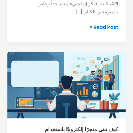
API
API، كنت أفتكر إنها شيء معقد جداً وخاص
في
بالمبرمجين الكبار. […]
التواصل
مع
Read Post »
الأنظمة
المختلفة.
كيف
تبني
متجرًا
إلكترونيًا
باستخدام
WooCommerce؟
كيف تبني متجرًا إلكترونيًا باستخدام