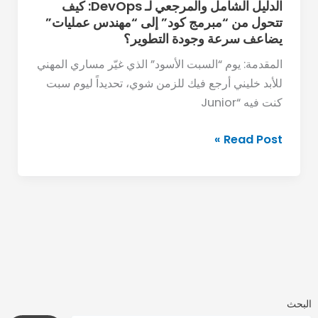
كود”
الدليل الشامل والمرجعي لـ DevOps: كيف
تتحول من “مبرمج كود” إلى “مهندس عمليات”
إلى
يضاعف سرعة وجودة التطوير؟
“مهندس
عمليات”
المقدمة: يوم “السبت الأسود” الذي غيّر مساري المهني
يضاعف
للأبد خليني أرجع فيك للزمن شوي، تحديداً ليوم سبت
سرعة
كنت فيه “Junior
وجودة
التطوير؟
Read Post »
البحث