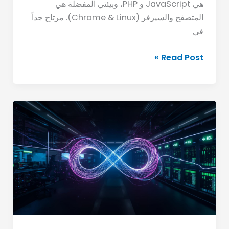
هي JavaScript و PHP، وبيئتي المفضلة هي
المتصفح والسيرفر (Chrome & Linux). مرتاح جداً
في
Read Post »
الدليل
الشامل
والمرجعي
لـ
DevOps:
كيف
تتحول
من
“مبرمج