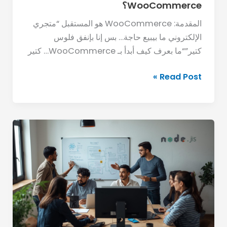
WooCommerce؟
المقدمة: WooCommerce هو المستقبل “متجري
الإلكتروني ما بيبيع حاجة… بس إنا بإنفق فلوس
كتير”“ما بعرف كيف أبدأ بـ WooCommerce… كتير
Read Post »
كيف
تؤسس
وكالة
تطوير
برامج
خاصة
بك؟