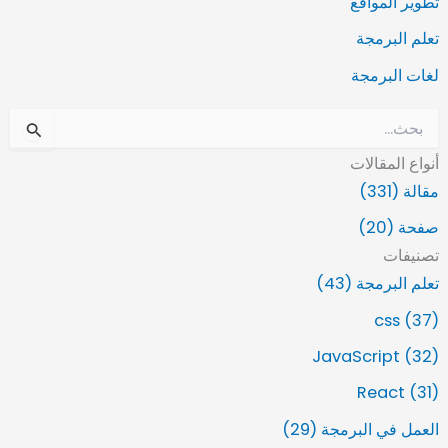
تطوير المواقع
تعلم البرمجة
لغات البرمجة
ا
ل
أنواع المقالات
ب
ح
مقالة (331)
ث
صفحة (20)
ع
ن
تصنيفات
:
تعلم البرمجة (43)
css (37)
JavaScript (32)
React (31)
العمل في البرمجة (29)