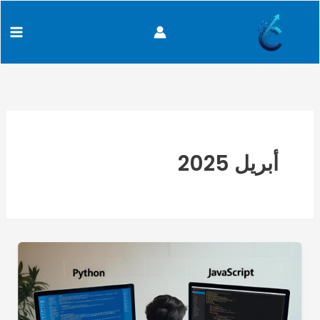
خطي
content
لى
لمحتوى
أبريل 2025
مقارنة
بين
JavaScript
و