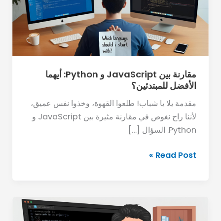
Python:
أيهما
الأفضل
للمبتدئين؟
مقارنة بين JavaScript و Python: أيهما
الأفضل للمبتدئين؟
مقدمة يلا يا شباب! طلعوا القهوة، وخذوا نفس عميق،
لأننا راح نغوص في مقارنة مثيرة بين JavaScript و
Python. السؤال […]
Read Post »
لماذا
يجب