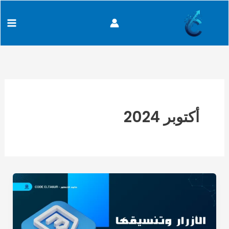
خطي
content
لى
لمحتوى
أكتوبر 2024
كيف
تصمم
Buttons
احترافية