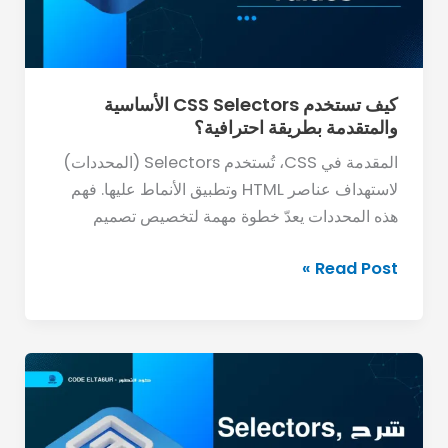
بطريقة
احترافية؟
كيف تستخدم CSS Selectors الأساسية
والمتقدمة بطريقة احترافية؟
المقدمة في CSS، تُستخدم Selectors (المحددات)
لاستهداف عناصر HTML وتطبيق الأنماط عليها. فهم
هذه المحددات يعدّ خطوة مهمة لتخصيص تصميم
Read Post »
ما
هي
Selectors
وProperties