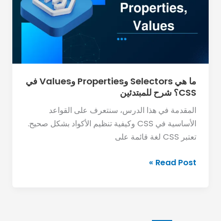
وValues
في
CSS؟
شرح
للمبتدئين
ما هي Selectors وProperties وValues في
CSS؟ شرح للمبتدئين
المقدمة في هذا الدرس، سنتعرف على القواعد
الأساسية في CSS وكيفية تنظيم الأكواد بشكل صحيح.
تعتبر CSS لغة قائمة على
Read Post »