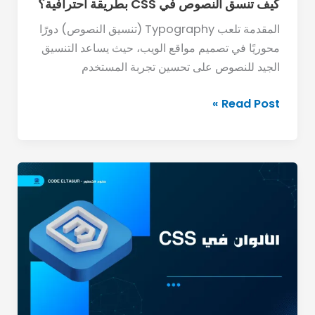
كيف تنسق النصوص في CSS بطريقة احترافية؟
المقدمة تلعب Typography (تنسيق النصوص) دورًا
محوريًا في تصميم مواقع الويب، حيث يساعد التنسيق
الجيد للنصوص على تحسين تجربة المستخدم
Read Post »
شرح
الألوان
في
CSS
باستخدام
Hex
وRGB
وHSL