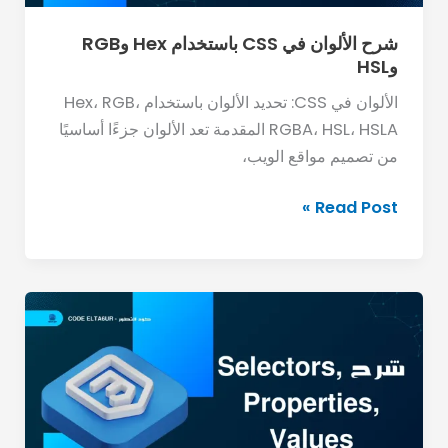
شرح الألوان في CSS باستخدام Hex وRGB
وHSL
الألوان في CSS: تحديد الألوان باستخدام Hex، RGB،
RGBA، HSL، HSLA المقدمة تعد الألوان جزءًا أساسيًا
من تصميم مواقع الويب،
Read Post »
كيف
تستخدم
CSS
Selectors
الأساسية
والمتقدمة