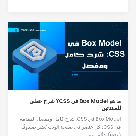
ما
هو
Box
Model
في
CSS؟
شرح
عملي
للمبتدئين
ما هو Box Model في CSS؟ شرح عملي
للمبتدئين
Box Model في CSS: شرح كامل ومفصل المقدمة
في CSS، كل عنصر في صفحة الويب يُعتبر صندوقًا
(Box) يتألف من