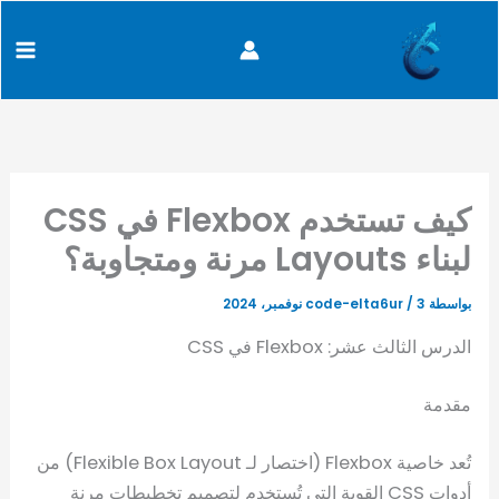
كتابة
خطي
content
بريدك
لى
الإلكتروني...
لمحتوى
كيف تستخدم Flexbox في CSS
لبناء Layouts مرنة ومتجاوبة؟
بواسطة
3 نوفمبر، 2024
/
code-elta6ur
الدرس الثالث عشر: Flexbox في CSS
مقدمة
تُعد خاصية Flexbox (اختصار لـ Flexible Box Layout) من
أدوات CSS القوية التي تُستخدم لتصميم تخطيطات مرنة