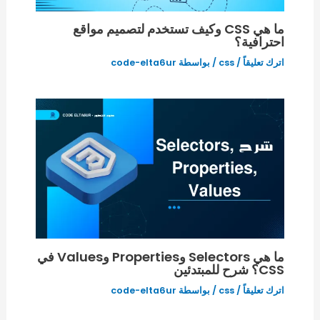
ما هي CSS وكيف تستخدم لتصميم مواقع
احترافية؟
اترك تعليقاً
/
css
/ بواسطة
code-elta6ur
ما هي Selectors وProperties وValues في
CSS؟ شرح للمبتدئين
اترك تعليقاً
/
css
/ بواسطة
code-elta6ur