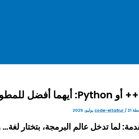
؟
طة
21 يوليو، 2025
/
code-elta6ur
مة: لما تدخل عالم البرمجة، بتختار لغة… ول