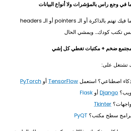
ا في وجع راس بالمؤشرات ولا أنواع البيانات
ا فيك تهتم بالذاكرة أو الـ pointers أو الـ headers
س تكتب كودك… ويمشي الحال
جتمع ضخم + مكتبات تغطي كل إشي
 تشتغل على:
كاء اصطناعي؟ استعمل
TensorFlow
أو
PyTorch
يب؟
Django
أو
Flask
اجهات؟
Tkinter
رامج سطح مكتب؟
PyQT