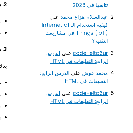
2.
م
تتابعها في 2026
عبدالسلام هزاع محمد
على
م
كيفية استخدام الـ Internet of
ب
Things (IoT) في مشاريعك
التقنية؟
3.
م
code-elta6ur
على
الدرس
الرابع: التعليقات في HTML
بدك
محمد عوض
على
الدرس الرابع:
التعليقات في HTML
ذ
code-elta6ur
على
الدرس
و
الرابع: التعليقات في HTML
و
ب