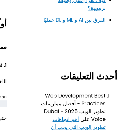
كيف تقرأ إعلان وظيفة
برمجية؟
الفرق بين AI و ML و DL عمليًا
أولًا: Python – سلاسة و
مميزات n
1.
قر
أحدث التعليقات
اللغ
Web Development Best
python
Practices - أفضل ممارسات
You are an adult.")

تطوير الويب 2025 - Dubai
حتى
Voice
على
أهم اتجاهات
تطوير الويب التي يجب أن