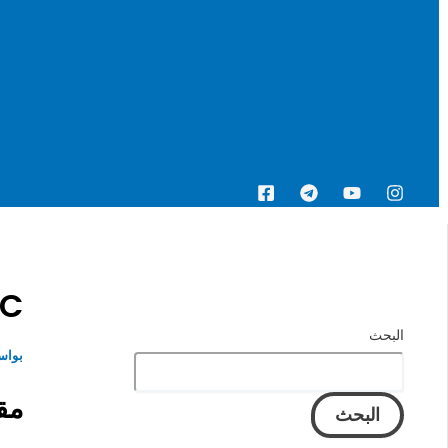
البحث
C++ أو Python: أيهما أفضل للمطورين الجدد
البحث
بواس
مقد
البحث