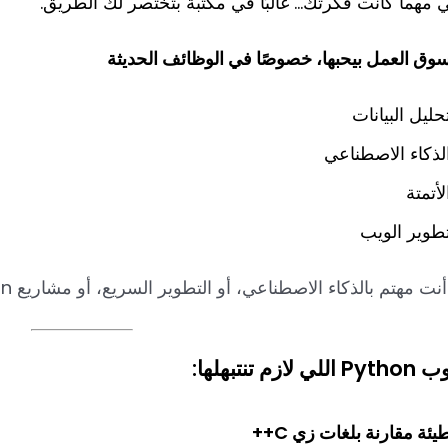
ي مهما كانت فكرتك… غالبًا في مكتبة بتختصر لك الطريق.
وق العمل بيحبها، خصوصًا في الوظائف الحديثة
حليل البيانات
لذكاء الاصطناعي
لأتمتة
طوير الويب
نت مهتم بالذكاء الاصطناعي، أو التطوير السريع، أو مشاريع MVP – Python خيار ذهبي.
للي لازم تنتبهلها:
يئة مقارنة بلغات زي C++