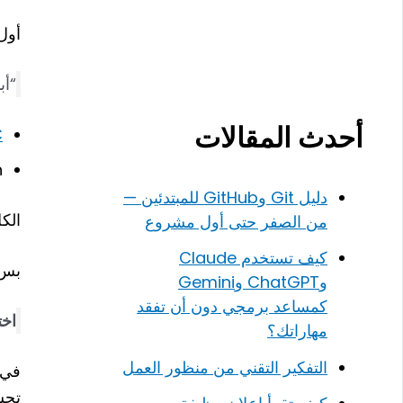
أول
“أب
أحدث المقالات
+
n
دليل Git وGitHub للمبتدئين —
الك
من الصفر حتى أول مشروع
كيف تستخدم Claude
بس 
وChatGPT وGemini
كمساعد برمجي دون أن تفقد
اخت
مهاراتك؟
التفكير التقني من منظور العمل
في 
تحس