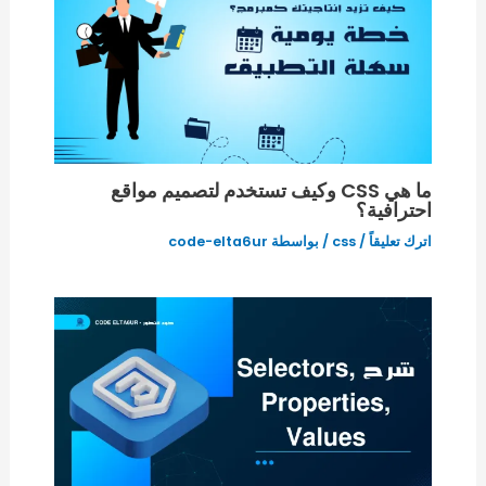
ما هي CSS وكيف تستخدم لتصميم مواقع
احترافية؟
اترك تعليقاً
/
css
/ بواسطة
code-elta6ur