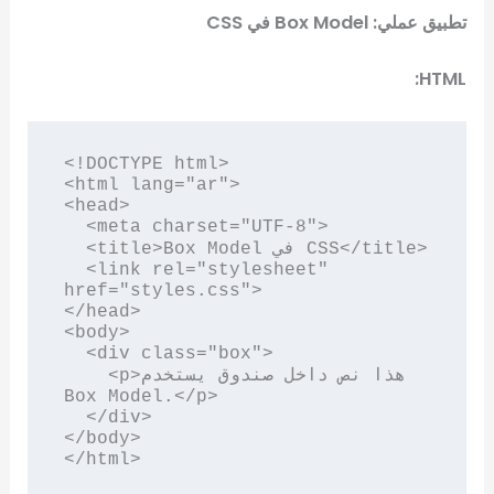
تطبيق عملي: Box Model في CSS
HTML:
<!DOCTYPE html>

<html lang="ar">

<head>

  <meta charset="UTF-8">

  <title>Box Model في CSS</title>

  <link rel="stylesheet" 
href="styles.css">

</head>

<body>

  <div class="box">

    <p>هذا نص داخل صندوق يستخدم 
Box Model.</p>

  </div>

</body>

</html>