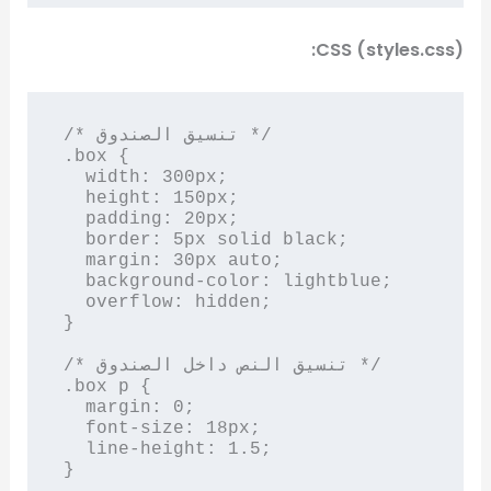
CSS (styles.css):
/* تنسيق الصندوق */

.box {

  width: 300px;

  height: 150px;

  padding: 20px;

  border: 5px solid black;

  margin: 30px auto;

  background-color: lightblue;

  overflow: hidden;

}

/* تنسيق النص داخل الصندوق */

.box p {

  margin: 0;

  font-size: 18px;

  line-height: 1.5;

}