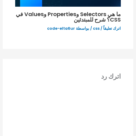
ما هي Selectors وProperties وValues في
CSS؟ شرح للمبتدئين
اترك تعليقاً
/
css
/ بواسطة
code-elta6ur
اترك رد