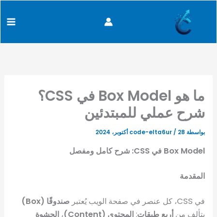
خطي
content
لى
لمحتوى
ما هو Box Model في CSS؟
شرح عملي للمبتدئين
بواسطة
28 أكتوبر، 2024
/
code-elta6ur
Box Model في CSS: شرح كامل ومفصل
المقدمة
في CSS، كل عنصر في صفحة الويب يُعتبر
صندوقًا (Box)
يتألف من
أربع طبقات
:
المحتوى (Content)
،
الحشوة