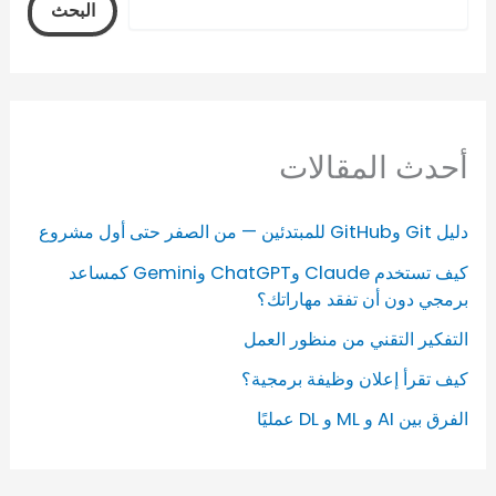
البحث
أحدث المقالات
دليل Git وGitHub للمبتدئين — من الصفر حتى أول مشروع
كيف تستخدم Claude وChatGPT وGemini كمساعد
برمجي دون أن تفقد مهاراتك؟
التفكير التقني من منظور العمل
كيف تقرأ إعلان وظيفة برمجية؟
الفرق بين AI و ML و DL عمليًا