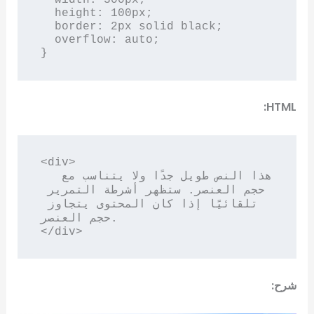
  height: 100px;

  border: 2px solid black;

  overflow: auto;

}
HTML:
<div>

  هذا النص طويل جدًا ولا يتناسب مع 
حجم العنصر. ستظهر أشرطة التمرير 
تلقائيًا إذا كان المحتوى يتجاوز 
حجم العنصر.

</div>
شرح: