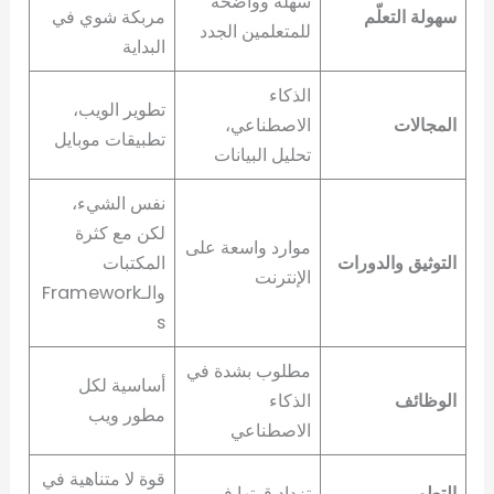
سهلة وواضحة
سهولة التعلّم
مربكة شوي في
للمتعلمين الجدد
البداية
الذكاء
تطوير الويب،
المجالات
الاصطناعي،
تطبيقات موبايل
تحليل البيانات
نفس الشيء،
لكن مع كثرة
موارد واسعة على
التوثيق والدورات
المكتبات
الإنترنت
والـFramework
s
مطلوب بشدة في
أساسية لكل
الوظائف
الذكاء
مطور ويب
الاصطناعي
قوة لا متناهية في
التطور
تزداد قوتها في