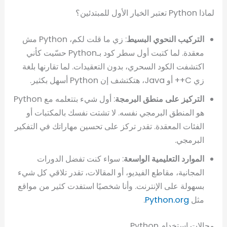
لماذا Python تعتبر الخيار الأول للمبتدئين؟
التركيب النحوي البسيط
: زي ما قلت لكم، Python مش
معقدة. لما كتبت أول سطر كود بـPython حسّيت كأني
اكتشفت الكود السحري، بدون التعقيدات. لما تقارنها بلغة
زي C++ أو Java، هتكتشف إن Python أسهل بكثير.
التركيز على منطق البرمجة
: أول شيء بتتعلمه مع Python
هو المنطق البرمجي نفسه. لا تشتت نفسك بالمكتبات أو
الفئات المعقدة. تقدر تركز على تحسين مهاراتك في التفكير
البرمجي.
الموارد التعليمية الواسعة
: سواء كنت تفضل الدورات
المجانية، مقاطع الفيديو، أو المقالات، تقدر تلاقي كل شيء
بسهولة على الإنترنت. وأنا شخصيًا استفدت كثير من مواقع
مثل
Python.org
.
مجالات استخدام Python