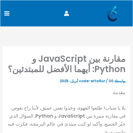
كتابة
خطي
content
بريدك
لى
الإلكتروني...
لمحتوى
مقارنة بين JavaScript و
Python: أيهما الأفضل للمبتدئين؟
بواسطة
30 أبريل، 2025
/
code-elta6ur
مقدمة
يلا يا شباب! طلعوا القهوة، وخذوا نفس عميق، لأننا راح نغوص
في مقارنة مثيرة بين
JavaScript
و
Python
. السؤال الذي
حيّر الجميع، وأكيد لو كنت مبتدئ في عالم البرمجة، فكرت فيه
مليون مرة: