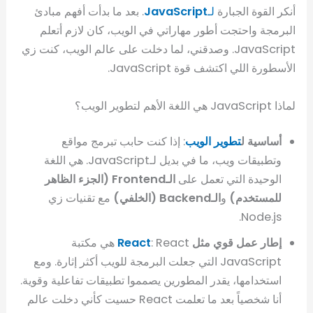
أنكر القوة الجبارة
لـ
JavaScript
. بعد ما بدأت أفهم مبادئ
البرمجة واحتجت أطور مهاراتي في الويب، كان لازم أتعلم
JavaScript. وصدقني، لما دخلت على عالم الويب، كنت زي
الأسطورة اللي اكتشف قوة JavaScript.
لماذا JavaScript هي اللغة الأهم لتطوير الويب؟
أساسية ل
تطوير الويب
: إذا كنت حابب تبرمج مواقع
وتطبيقات ويب، ما في بديل لـJavaScript. هي اللغة
الوحيدة التي تعمل على
الـFrontend (الجزء الظاهر
للمستخدم)
و
الـBackend (الخلفي)
مع تقنيات زي
Node.js.
إطار عمل قوي مثل
React
: React هي مكتبة
JavaScript التي جعلت البرمجة للويب أكثر إثارة. ومع
استخدامها، يقدر المطورين يصمموا تطبيقات تفاعلية وقوية.
أنا شخصياً بعد ما تعلمت React حسيت كأني دخلت عالم