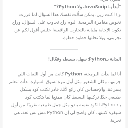
“أبدأ بـJavaScript ولا Python؟”
وإذا كنت زيي، يمكن سألت نفسك هذا السؤال لما قررت
تخوض مغامرة البرمجة. اليوم راح نجاوب على السؤال، وراح
تكون الإجابة مليانة بالتجارب الواقعية! خليني أقول لكم عن
تجربتي، ويلا نحللها خطوة خطوة.
البداية بـPython: سهل، بسيط، وفعّال!
أنا لما بدأت البرمجة،
Python
كانت من أول اللغات اللي
جربتها، وكان الشعور مثل أول مرة تسوق السيارة. بدأت تتعلم
بسرعة، والإحساس كان رائع لأنك قادر تكتب كود بشكل
طبيعي جدًا. تركيبها البسيط كان ممتع! لما بتكتب كود
بـPython، الكود نفسه يبدو مثل جمل طبيعية تقريبًا. من أول
شيفرة كتبتها، كان واضح لي إن Python مش بس لغة، هي
تجربة.