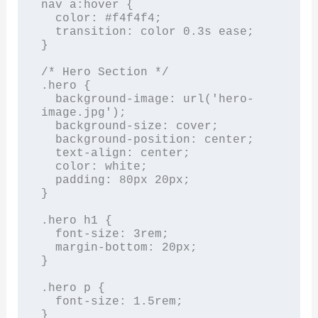
nav a:hover {

  color: #f4f4f4;

  transition: color 0.3s ease;

}

/* Hero Section */

.hero {

  background-image: url('hero-
image.jpg');

  background-size: cover;

  background-position: center;

  text-align: center;

  color: white;

  padding: 80px 20px;

}

.hero h1 {

  font-size: 3rem;

  margin-bottom: 20px;

}

.hero p {

  font-size: 1.5rem;

}
