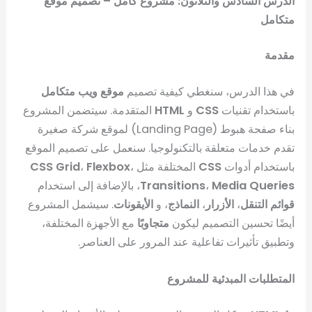
الدرس السادس والثلاثون: مشروع كامل – تصميم موقع
متكامل
مقدمة
في هذا الدرس، سنغطي كيفية تصميم
موقع ويب متكامل
باستخدام تقنيات
CSS
و
HTML
المتقدمة. سيتضمن المشروع
بناء صفحة هبوط (Landing Page) لموقع شركة صغيرة
تقدم خدمات متعلقة بالتكنولوجيا. سنعمل على تصميم الموقع
باستخدام أدوات
CSS
المختلفة مثل
،
Flexbox
،
CSS Grid
Media Queries
،
Transitions
، بالإضافة إلى استخدام
قوائم التنقل
،
الأزرار
،
النماذج
، و
الأيقونات
. سيشمل المشروع
أيضًا تحسين التصميم ليكون
متجاوبًا
مع الأجهزة المختلفة،
وتطبيق تأثيرات تفاعلية عند المرور على العناصر.
المتطلبات المبدئية للمشروع