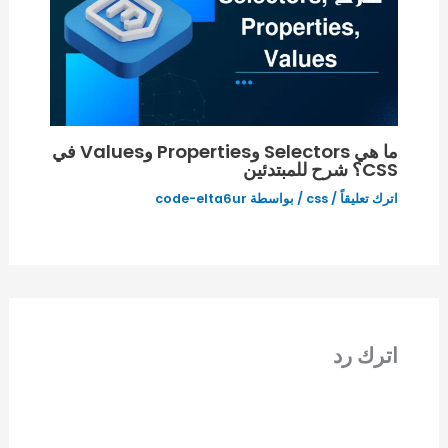
ما هي Selectors وProperties وValues في
CSS؟ شرح للمبتدئين
اترك تعليقاً
/
css
/ بواسطة
code-elta6ur
اترك رد