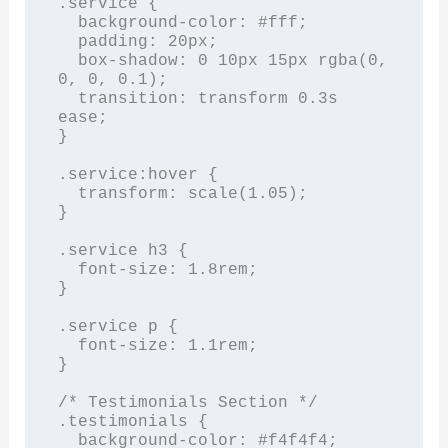
.service {

  background-color: #fff;

  padding: 20px;

  box-shadow: 0 10px 15px rgba(0, 
0, 0, 0.1);

  transition: transform 0.3s 
ease;

}

.service:hover {

  transform: scale(1.05);

}

.service h3 {

  font-size: 1.8rem;

}

.service p {

  font-size: 1.1rem;

}

/* Testimonials Section */

.testimonials {

  background-color: #f4f4f4;
