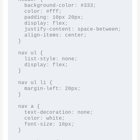
  background-color: #333;

  color: #fff;

  padding: 10px 20px;

  display: flex;

  justify-content: space-between;

  align-items: center;

}

nav ul {

  list-style: none;

  display: flex;

}

nav ul li {

  margin-left: 20px;

}

nav a {

  text-decoration: none;

  color: white;

  font-size: 18px;

}
