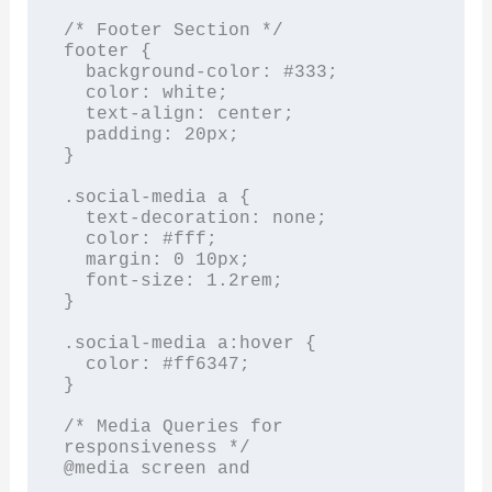
/* Footer Section */

footer {

  background-color: #333;

  color: white;

  text-align: center;

  padding: 20px;

}

.social-media a {

  text-decoration: none;

  color: #fff;

  margin: 0 10px;

  font-size: 1.2rem;

}

.social-media a:hover {

  color: #ff6347;

}

/* Media Queries for 
responsiveness */

@media screen and
