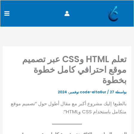
خطي
content
لى
لمحتوى
تعلم HTML وCSS عبر تصميم
موقع احترافي كامل خطوة
بخطوة
بواسطة
27 نوفمبر، 2024
/
code-elta6ur
بالطبع! إليك مشروع أكبر مع مقال أطول حول “تصميم موقع
متكامل باستخدام CSS وHTML”: