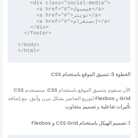
    <div class="social-media">

      <a href="#">فيسبوك</a>

      <a href="#">تويتر</a>

      <a href="#">إنستغرام</a>

    </div>

  </footer>

</body>

</html>
الخطوة 3: تنسيق الموقع باستخدام CSS
الآن سنقوم بتنسيق الموقع باستخدام
CSS
. سنستخدم
CSS
Grid
و
Flexbox
لتوزيع العناصر بشكل مرن وأنيق، مع إضافة
تأثيرات تفاعلية
و
تصميم متجاوب
.
1. تصميم الهيكل باستخدام CSS Grid و Flexbox