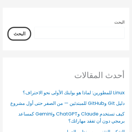
البحث
البحث
أحدث المقالات
Linux للمطورين: لماذا هو بوابتك الأولى نحو الاحتراف؟
دليل Git وGitHub للمبتدئين — من الصفر حتى أول مشروع
كيف تستخدم Claude وChatGPT وGemini كمساعد
برمجي دون أن تفقد مهاراتك؟
التفكير التقني من منظور العمل