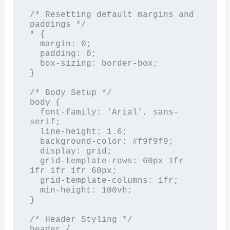
/* Resetting default margins and 
paddings */

* {

  margin: 0;

  padding: 0;

  box-sizing: border-box;

}

/* Body Setup */

body {

  font-family: 'Arial', sans-
serif;

  line-height: 1.6;

  background-color: #f9f9f9;

  display: grid;

  grid-template-rows: 60px 1fr 
1fr 1fr 1fr 60px;

  grid-template-columns: 1fr;

  min-height: 100vh;

}

/* Header Styling */

header {
