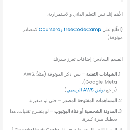
الأهم إنك تبين التعلم الذاتي والاستمرارية.
(اطّلع على
freeCodeCamp
وCoursera
كمصادر
موثوقة)
القسم السادس: إضافات تعزز سيرتك
الشهادات التقنية
– بس اذكر الموثوقة (مثلاً: AWS,
Google, Meta).
(راجع
توثيق AWS الرسمي
)
المساهمات المفتوحة المصدر
– حتى لو صغيرة.
المدونة الشخصية أو قناة اليوتيوب
– لو بتشرح تقنيات، هذا
يعطيك ميزة كبيرة.
المسابقات والمجتمعات
– مثل Google Hash Code أو