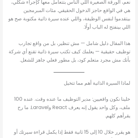
نعم، الورقة الصغيرة اللي الناس بتتعامل معها كإجراء شكلي،
هي في الواقع حاجز الدخول الحقيقي. مئات المبرمجين
بيتقدموا لنفس الوظيفة، واللي عنده سيرة ذاتية مكتوبة صح هو
اللي بينفتح له الباب أولًا.
هذا المقال دليل شامل — مش تنظير، بل من واقع تجارب
توظيف حقيقية — يعلمك كيف تكتب سيرة ذاتية تقنع أي شركة
بأنك مش مجرد متعلم كود، بل مطور فعلي جاهز للشغل.
لماذا السيرة الذاتية أهم مما تتخيل
خلينا نكون واقعيين: مدير التوظيف ما عنده وقت. عنده 100
ملف، وكل واحد يقول إنه يعرف React وLaravel. ما رح
يقرأهم كلهم.
هو يقرر خلال 10 إلى 15 ثانية فقط إذا يكمل قراءة سيرتك أو