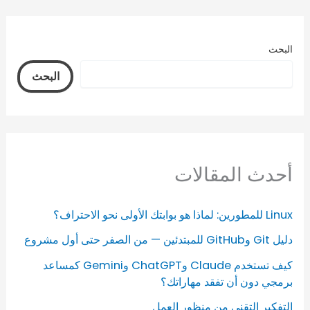
البحث
البحث
أحدث المقالات
Linux للمطورين: لماذا هو بوابتك الأولى نحو الاحتراف؟
دليل Git وGitHub للمبتدئين — من الصفر حتى أول مشروع
كيف تستخدم Claude وChatGPT وGemini كمساعد
برمجي دون أن تفقد مهاراتك؟
التفكير التقني من منظور العمل