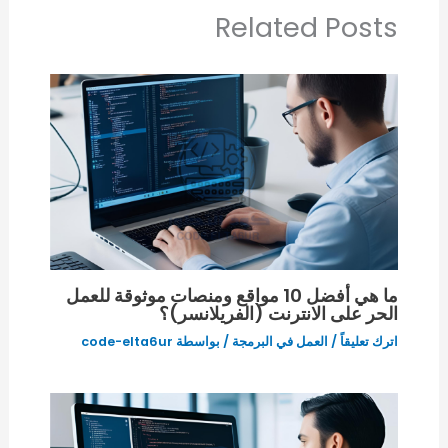
Related Posts
ما هي أفضل 10 مواقع ومنصات موثوقة للعمل
الحر على الانترنت (الفريلانسر)؟
اترك تعليقاً
/
العمل في البرمجة
/ بواسطة
code-elta6ur