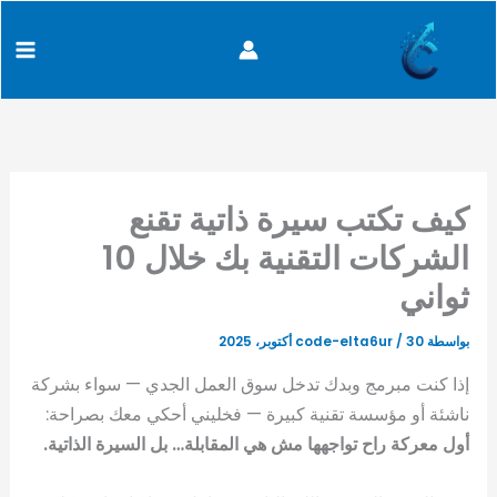
كتابة
خطي
content
بريدك
لى
الإلكتروني...
لمحتوى
كيف تكتب سيرة ذاتية تقنع
الشركات التقنية بك خلال 10
ثواني
بواسطة
30 أكتوبر، 2025
/
code-elta6ur
إذا كنت مبرمج وبدك تدخل سوق العمل الجدي — سواء بشركة
ناشئة أو مؤسسة تقنية كبيرة — فخليني أحكي معك بصراحة:
أول معركة راح تواجهها مش هي المقابلة… بل السيرة الذاتية.