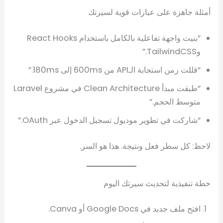
أمثلة جاهزة على عبارات قوية لسيرتك
“بنيت واجهة تفاعلية بالكامل باستخدام React Hooks
وTailwindCSS.”
“قللت زمن استجابة الـAPI من 600ms إلى 180ms.”
“طبقت مبدأ Clean Architecture في مشروع Laravel
متوسط الحجم.”
“شاركت في تطوير موديول تسجيل الدخول عبر OAuth.”
لاحظ: كل سطر فعل ونتيجة. هذا هو السر.
خطة تنفيذية لتحديث سيرتك اليوم
افتح ملف جديد في Google Docs أو Canva.