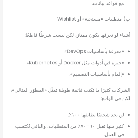
مع قواعد بيانات.
ب) متطلبات «مستحبة» أو Wishlist:
أشياء لو تعرفها يكون ممتاز، لكن ليست شرطًا قاطعًا:
«معرفة بأساسيات DevOps».
«خبرة في أدوات مثل Docker أو Kubernetes».
«إلمام بأساسيات التصميم».
الشركات كثيرًا ما تكتب قائمة طويلة تمثّل «المطوّر المثالي»،
لكن في الواقع:
لن تجد شخصًا يطابقها ١٠٠٪.
كثير منها تقبل ٦٠–٧٠٪ من المتطلبات، والباقي تُكتسب
في العمل.