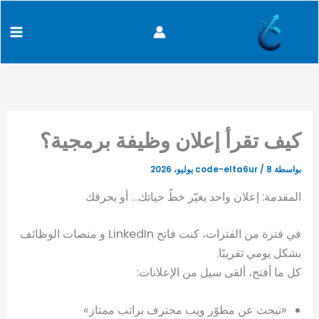
كتابة
خطي
content
بريدك
لى
الإلكتروني...
لمحتوى
كيف تقرأ إعلان وظيفة برمجية؟
بواسطة
8 يوليو، 2026
/
code-elta6ur
المقدمة: إعلان واحد يغيّر خطّ حياتك… أو يحرقك
في فترة من الفترات، كنت فاتح LinkedIn و منصات الوظائف
بشكل يومي تقريبًا.
كل ما أفتح، ألقى سيل من الإعلانات:
«نبحث عن مطوّر ويب محترف براتب ممتاز»