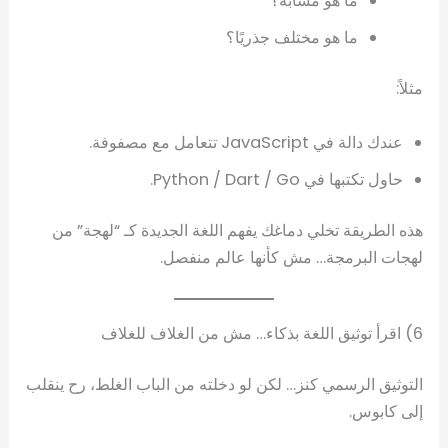
ما هو مشابه؟
ما هو مختلف جذريًا؟
مثلاً:
عندك دالة في JavaScript تتعامل مع مصفوفة.
حاول تكتبها في Python / Dart / Go.
هذه الطريقة تخلي دماغك يفهم اللغة الجديدة كـ “لهجة” من
لهجات البرمجة… مش كأنها عالم منفصل.
6) اقرأ توثيق اللغة بذكاء… مش من الغلاف للغلاف
التوثيق الرسمي كنز… لكن لو دخلته من الباب الغلط، رح ينقلب
إلى كابوس.