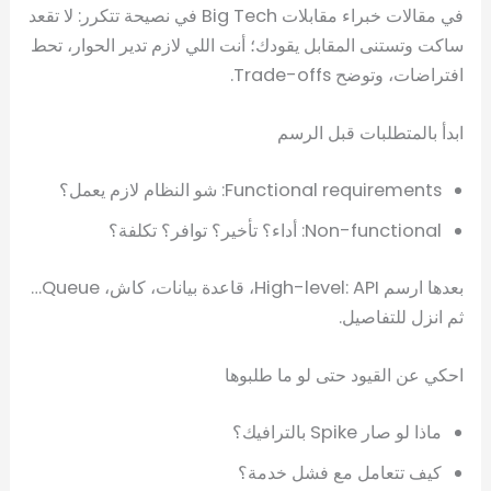
في مقالات خبراء مقابلات Big Tech في نصيحة تتكرر: لا تقعد
ساكت وتستنى المقابل يقودك؛ أنت اللي لازم تدير الحوار، تحط
افتراضات، وتوضح Trade-offs.
ابدأ بالمتطلبات قبل الرسم
Functional requirements: شو النظام لازم يعمل؟
Non-functional: أداء؟ تأخير؟ توافر؟ تكلفة؟
بعدها ارسم High-level: API، قاعدة بيانات، كاش، Queue…
ثم انزل للتفاصيل.
احكي عن القيود حتى لو ما طلبوها
ماذا لو صار Spike بالترافيك؟
كيف تتعامل مع فشل خدمة؟