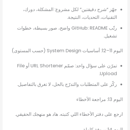
جهّز “شرح دقيقتين” لكل مشروع: المشكلة، دورك،
التقنيات، التحديات، النتيجة.
رتّب GitHub: README واضح، صور بسيطة، خطوات
تشغيل.
اليوم 11–12: أساسيات System Design (حسب المستوى)
تمرّن على سؤال واحد: صمّم URL Shortener أو File
Upload.
ركّز على المتطلبات والتدرّج بالحل، لا تغرق بالتفاصيل.
اليوم 13: مراجعة الأخطاء
ارجع على دفتر الأخطاء اللي كتبته. هاد هو منهجك الحقيقي.
اليوم 14: بروفة كاملة