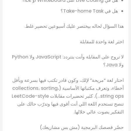
هل في Live Coding على Whiteboard أو IDE؟
هل في Take-home Task؟
هذا السؤال لحاله بيختصر عليك أسبوعين تحضير غلط.
اختر لغة واحدة للمقابلة
لا تروح على المقابلة وأنت بتتردد: JavaScript ولا Python
ولا Java؟
اختار لغة “مريحة” لإلك، وكون قادر تكتب فيها بسرعة وبأقل
أخطاء، وتعرف مكتباتها الأساسية (collections، sorting،
string ops…). كثير تحضيرات مقابلات LeetCode-style
تنصح تستخدم اللغة اللي أنت أقوى فيها وتدرّب حالك على
التفكير بصوت عالي خلالها.
حضّر قصصك البرمجية (مش بس مشاريعك)