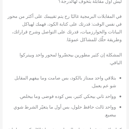
ليش أول مقابلة بتخوف لهالدرجة؟
في المقابلات البرمجية غالبًا رح يتم تقييمك على أكثر من محور
في نفس الوقت: قدرتك على كتابة الكود، فهمك لهياكل
البيانات والخوارزميات، قدرتك على التواصل وشرح قراراتك،
وطريقة حلّك للمشاكل عمومًا.
المشكلة إن كثير مطورين بيحضّروا لمحور واحد وبيتركوا
الباقي.
بتلاقي واحد ممتاز بالكود، بس صامت وما بيفهم المقابل
شو عم يعمل.
وواحد تاني بيحكي كتير، بس كوده فوضى وما بيخلص.
وواحد ثالث حافظ حلول، بس أول ما يتغيّر الشرط شوي
بيضيع.