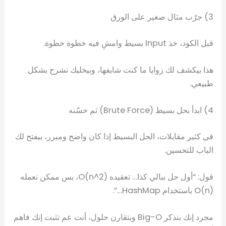
3) جرّب مثال صغير على الورق
قبل الكود، خذ Input بسيط وامشِ فيه خطوة خطوة.
هذا بيكشف لك زوايا ما كنت شايفها، وبيخليك تشرح بشكل
طبيعي.
4) ابدأ بحل بسيط (Brute Force) ثم حسّنه
في كثير مقابلات، الحل البسيط إذا كان واضح ومبرر، بيفتح لك
الباب للتحسين.
قول: “أول حل ببالي كذا… تعقيده O(n^2)، بس ممكن نعمله
O(n) باستخدام HashMap…”.
مجرد إنك بتذكر Big-O وبتقارن حلول، أنت عم تثبت إنك فاهم