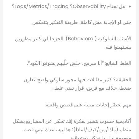
هل تحتاج Observability؟ Logs/Metrics/Tracing؟
حتى لو الإجابة مش كاملة، طريقة التفكير بتنعكس.
الأسئلة السلوكية (Behavioral): الجزء اللي كثير مطورين
بيستهينوا فيه
الغلط الشائع: “أنا مبرمج، خلص خلّيهم يشوفوا الكود”.
الحقيقة؟ كثير مقابلات فيها محور سلوكي واضح: تعاون،
ضغط، خلاف مع فريق، قرار تقني غلط…
مهم تحضّر إجابات مبنية على قصص واقعية.
أكاديمية حسوب بتشير لفكرة إنك تحكي عن المشاريع بشكل
منظم (ماذا/من/كيف/لماذا)؛ هذا بيساعدك تبني قصة
مفهومة بدل ما تحكي بعشوائية.