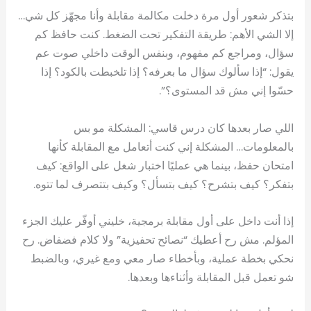
بتذكر شعور أول مرة دخلت مكالمة مقابلة وأنا مجهّز كل شي…
إلا الشي الأهم: طريقة التفكير تحت الضغط. كنت حافظ كم
سؤال، ومراجع كم مفهوم، وبنفس الوقت داخلي صوت عم
يقول: “إذا سألوك سؤال ما بعرفه؟ إذا تلخبطت بالكود؟ إذا
حسّوا إني مش قد المستوى؟”.
اللي صار بعدها كان درس قاسي: المشكلة مو بس
بالمعلومات… المشكلة إني كنت أتعامل مع المقابلة كأنها
امتحان حفظ، بينما هي عمليًا اختبار شغل على الواقع: كيف
بتفكر؟ كيف بتشرح؟ كيف بتسأل؟ وكيف بتتصرف لما تتوه.
إذا أنت داخل على أول مقابلة برمجية، خليني أوفّر عليك الجزء
المؤلم. مش رح أعطيك “نصائح تحفيزية” ولا كلام فضفاض. رح
نحكي بخطة عملية، وبأخطاء صار معي ومع غيري، وبالضبط
شو تعمل قبل المقابلة وأثناءها وبعدها.