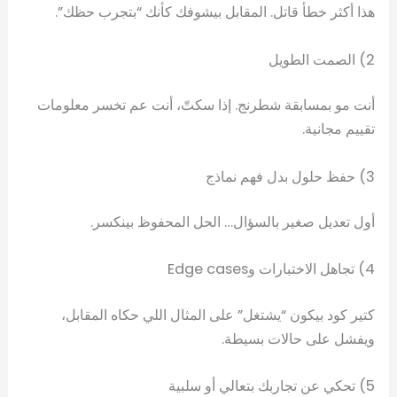
هذا أكثر خطأ قاتل. المقابل بيشوفك كأنك “بتجرب حظك”.
2) الصمت الطويل
أنت مو بمسابقة شطرنج. إذا سكتّ، أنت عم تخسر معلومات
تقييم مجانية.
3) حفظ حلول بدل فهم نماذج
أول تعديل صغير بالسؤال… الحل المحفوظ بينكسر.
4) تجاهل الاختبارات وEdge cases
كتير كود بيكون “يشتغل” على المثال اللي حكاه المقابل،
ويفشل على حالات بسيطة.
5) تحكي عن تجاربك بتعالي أو سلبية