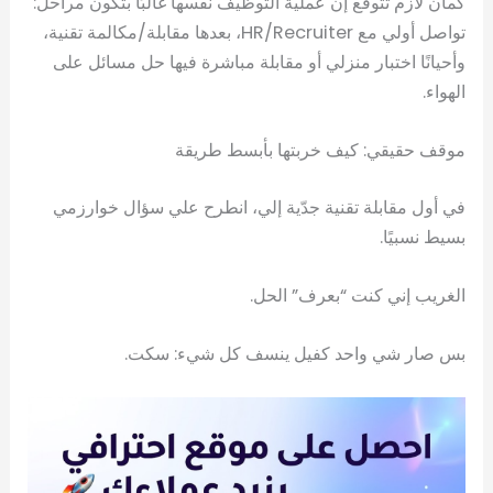
كمان لازم تتوقع إن عملية التوظيف نفسها غالبًا بتكون مراحل:
تواصل أولي مع HR/Recruiter، بعدها مقابلة/مكالمة تقنية،
وأحيانًا اختبار منزلي أو مقابلة مباشرة فيها حل مسائل على
الهواء.
موقف حقيقي: كيف خربتها بأبسط طريقة
في أول مقابلة تقنية جدّية إلي، انطرح علي سؤال خوارزمي
بسيط نسبيًا.
الغريب إني كنت “بعرف” الحل.
بس صار شي واحد كفيل ينسف كل شيء: سكت.