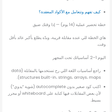
كيف تفهم وتتعامل مع الأكواد المعقدة؟
خطة تحضير عملية (14 يوم) — إذا وقتك ضيق
هاي الخطة للي عنده مقابلة قريبة، وبدّه يطلع بأكبر عائد بأقل
وقت.
اليوم 1–2: أساسياتك تحت المجهر
راجع أساسيات اللغة اللي رح تستخدمها بالمقابلة (data
structures built-in، strings، arrays، maps).
اكتب كود صغير بدون autocomplete (شوية “يدوي”)
لأن بعض المقابلات فيها كتابة على whiteboard أو محرر
بسيط.