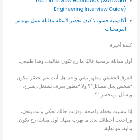
Tech Interview Handbook (Software
Engineering Interview Guide)
أكاديمية حسوب: كيف تحضر لأسئلة مقابلة عمل مهندس
البرمجيات
كلمة أخيرة
أول مقابلة برمجية غالبًا ما رح تكون مثالية… وهذا طبيعي.
الفرق الحقيقي بيظهر بشي واحد: هل أنت عم تحضّر لتكون
“شخص يحل مسائل”؟ ولا “مطور يعرف يشتغل، يشرح،
ويسأل، ويتحسن”؟
إذا مشيت بخطة واضحة، ودرّبت حالك تحكي وأنت بتحل،
وراجعْت أخطائك بدل ما تهرب منها… أول مقابلة رح تكون
بداية، مو نهاية.