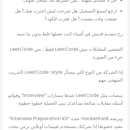
حل 5 مسائل سهلة… بس الشرط إنك تسجّل صوتك.
ارجع اسمع التسجيل: هل شرحت ليش اخترت هيك؟ هل
ضيعت وقت بصمت؟ هل قفزت للكود؟
رح تنصدم قديش في أشياء كنت تعملها غلط بدون ما تنتبه.
التحضير للمقابلات مش LeetCode فقط… بس LeetCode
جزء من الصورة
إذا الشركة من النوع اللي بيسأل LeetCode-style، التدريب
المنهجي مهم.
منصات مثل LeetCode عندها مسارات “Interview” وقوائم
أسئلة مقابلات شائعة تساعدك تبني العضلة خطوة خطوة.
وبرضه HackerRank عنده “Interview Preparation Kit”
مفيد خصوصًا إذا شركتك بتستخدم تقييمات أونلاين بزمن محدد.