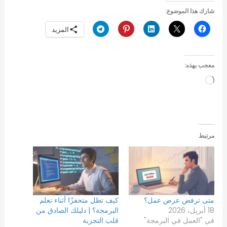
شارك هذا الموضوع:
المزيد
معجب بهذه:
جاري
التحميل…
مرتبط
متى ترفض عرض عمل؟
كيف تظل متحفزًا أثناء تعلم
18 أبريل، 2026
البرمجة؟ | دليلك الصادق من
في "العمل في البرمجة"
قلب التجربة