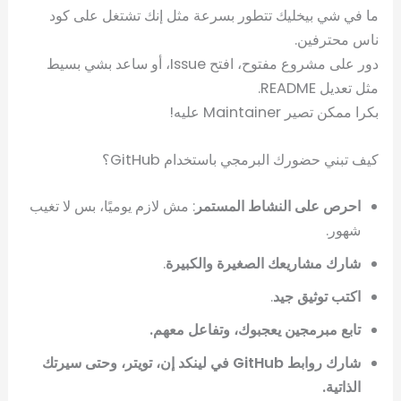
ما في شي بيخليك تتطور بسرعة مثل إنك تشتغل على كود
ناس محترفين.
دور على مشروع مفتوح، افتح Issue، أو ساعد بشي بسيط
مثل تعديل README.
بكرا ممكن تصير Maintainer عليه!
كيف تبني حضورك البرمجي باستخدام GitHub؟
احرص على النشاط المستمر
: مش لازم يوميًا، بس لا تغيب
شهور.
شارك مشاريعك الصغيرة والكبيرة
.
اكتب توثيق جيد
.
تابع مبرمجين يعجبوك، وتفاعل معهم.
شارك روابط GitHub في لينكد إن، تويتر، وحتى سيرتك
الذاتية.