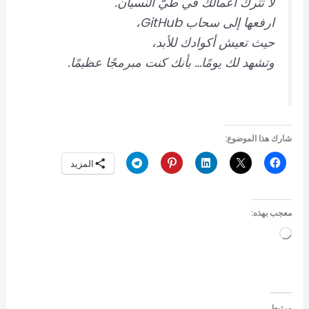
لا تترك أعمالك في طيّ النسيان.
ارفعها إلى سحاب GitHub،
حيث تعيش أكوادك للأبد،
وتشهد لك يومًا… بأنك كنت مبرمجًا عظيمًا.
شارك هذا الموضوع:
المزيد
معجب بهذه:
جاري
التحميل…
مرتبط