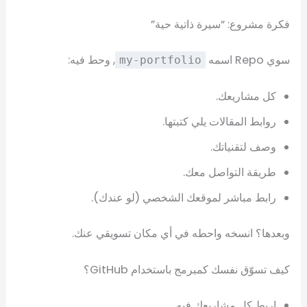
فكرة مشروع: “سيرة ذاتية حية”
سوي Repo اسمه
, وحط فيه:
my-portfolio
كل مشاريعك.
روابط المقالات يلي كتبتها.
وصف لتقنياتك.
طريقة التواصل معك.
رابط مباشر لموقعك الشخصي (لو عندك).
وبعدها؟ انسخه واحطه في أي مكان تسويقي عنك.
كيف تسوّق نفسك كمبرمج باستخدام GitHub؟
اربط كل مشاريعك فيه.