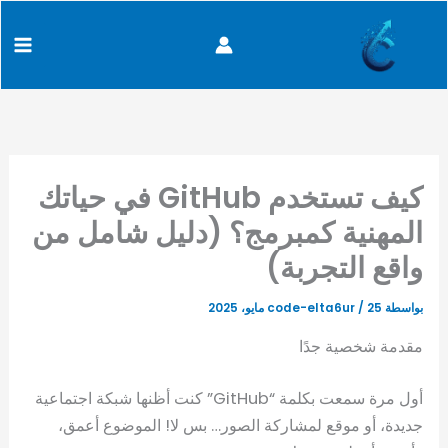
كتابة
خطي
content
بريدك
لى
الإلكتروني...
لمحتوى
كيف تستخدم GitHub في حياتك
المهنية كمبرمج؟ (دليل شامل من
واقع التجربة)
بواسطة
25 مايو، 2025
/
code-elta6ur
مقدمة شخصية جدًا
أول مرة سمعت بكلمة “GitHub” كنت أظنها شبكة اجتماعية
جديدة، أو موقع لمشاركة الصور… بس لا! الموضوع أعمق،