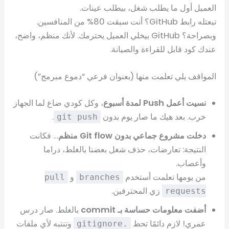
العميل أول ما يطلب شغل، بيطلب عينات.
تبعتله رابط GitHub؟ أنت سبقت 80% من المنافسين.
وبصراحة؟ GitHub بيخلي العميل يحترمك. لأنك منظم، واضح،
عندك كود قابل للقراءة والصيانة.
المواقف يلي تعلمت منها (بعنوان فرعي “دموع مبرمج”)
نسيت أعمل Push لمدة أسبوع
، وكل كودي ضاع لما الجهاز
خرب. بعد هيك ما صار يوم بدون
.
git push
دخلت مشروع جماعي بدون Git flow منظم
… فكانت
النتيجة: تعارضات، حذف شغل بعضنا بالغلط، دراما
وأعصاب.
من يومها تعلمت أستخدم
و
pull
branches
زي المحترفين.
requests
أضفت معلومات حساسة بـ commit
بالغلط. صار درس
عمري! لازم دائمًا تحط
وتنتبه لأي ملفات
.gitignore