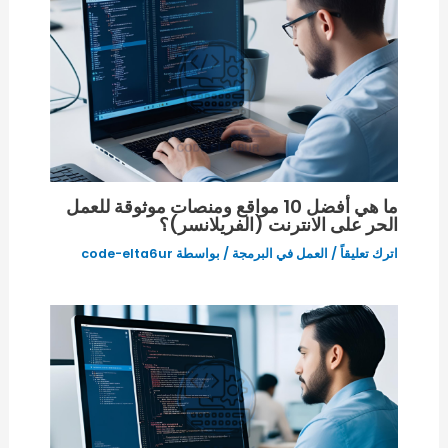
ما هي أفضل 10 مواقع ومنصات موثوقة للعمل
الحر على الانترنت (الفريلانسر)؟
اترك تعليقاً
/
العمل في البرمجة
/ بواسطة
code-elta6ur