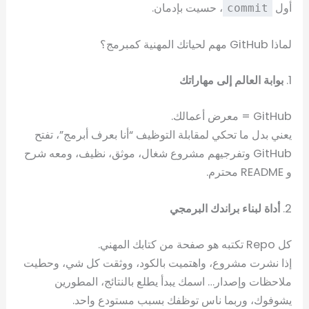
أول
، حسيت بإدمان.
commit
لماذا GitHub مهم لحياتك المهنية كمبرمج؟
1.
بوابة العالم إلى مهاراتك
GitHub = معرض أعمالك.
يعني بدل ما تحكي لمقابلة التوظيف “أنا بعرف أبرمج”، تفتح
GitHub وتفرجيهم مشروع شغال، موثق، نظيف، ومعه شرح
و README محترم.
2.
أداة لبناء براندك البرمجي
كل Repo تكتبه هو صفحة من كتابك المهني.
إذا نشرت مشروع، واهتميت بالكود، ووثقت كل شي، وحطيت
ملاحظات وإصدار… اسمك يبدأ يطلع بالنتائج، المطورين
يشوفوك، وربما ناس توظفك بسبب مستودع واحد.