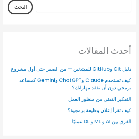
البحث
أحدث المقالات
دليل Git وGitHub للمبتدئين — من الصفر حتى أول مشروع
كيف تستخدم Claude وChatGPT وGemini كمساعد
برمجي دون أن تفقد مهاراتك؟
التفكير التقني من منظور العمل
كيف تقرأ إعلان وظيفة برمجية؟
الفرق بين AI و ML و DL عمليًا