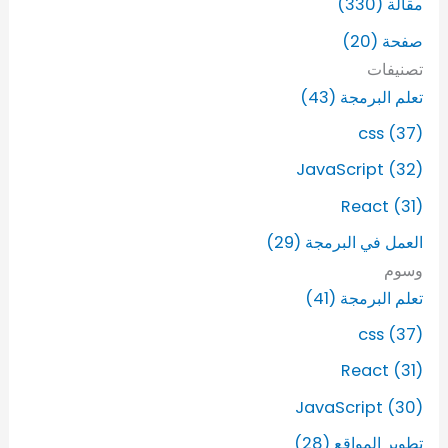
ح
مقالة (330)
ث
صفحة (20)
ع
ن
تصنيفات
:
تعلم البرمجة (43)
css (37)
JavaScript (32)
React (31)
العمل في البرمجة (29)
وسوم
تعلم البرمجة (41)
css (37)
React (31)
JavaScript (30)
تطوير المواقع (28)