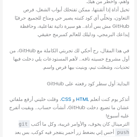
وأهم، وأخطر من هيك.
تخيل أداة إذا أتقنتها، ممكن تفتحلك أبواب الشغل، فرص
التعاون، وتخلّي أي كود كتبته يصير حي ومتاح للجميع. حرفيًا
GitHub مش بس أداة… هو سيرة ذاتية تفاعلية، وحافظة
إبداعك البرمجي، ودليلك للعالم كمبرمج حقيقي.
في هذا المقال، رح أحكي لك تجربتي الكاملة مع GitHub، من
أول مشروع حسيته تافه… لأهم المستودعات يلي دخلت فيها
تحديات، وشغلت تيم، وبنيت بيها فرص واسم.
البداية: أول سطر كود رفعته على GitHub
أتذكر يوم كنت أتعلم
HTML
و
CSS
، وقلت خليني أرفع ملفاتي
عشان ما تضيع. دخلت GitHub، أنشأت حساب… وبقيت أتفرج
عليه أسبوع!
الترمينال كان يخوف، والأوامر غريبة، وكل ما أكتب
git
أحس إني بضغط زر أحمر ينفجر فيه كوكب. بس بعد
push