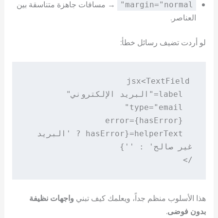
→ مسافات جاهزة متناسقة بين
margin="normal"
العناصر.
لو أردت تضيف رسائل خطأ:
jsx
  helperText={hasError ? 'البريد 
/>

هذا الأسلوب منظم جداً، ويعلمك كيف تبني
واجهات نظيفة
بدون فوضى
.