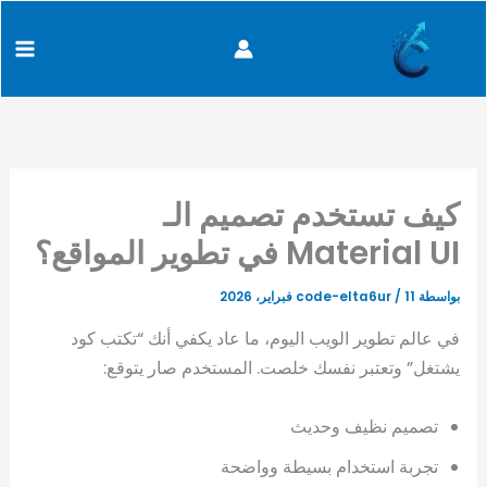
كتابة
خطي
content
بريدك
لى
الإلكتروني...
لمحتوى
كيف تستخدم تصميم الـ
Material UI في تطوير المواقع؟
بواسطة
11 فبراير، 2026
/
code-elta6ur
في عالم تطوير الويب اليوم، ما عاد يكفي أنك “تكتب كود
يشتغل” وتعتبر نفسك خلصت. المستخدم صار يتوقع:
تصميم نظيف وحديث
تجربة استخدام بسيطة وواضحة