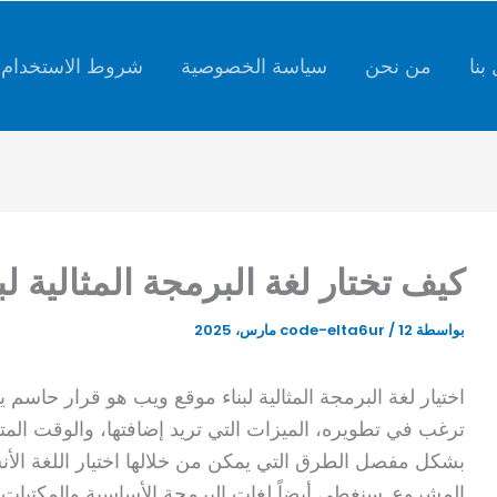
كتابة
بريدك
الإلكتروني...
بنا
من نحن
سياسة الخصوصية
شروط الاستخدام
كيف تختار لغة البرمجة المثالية ل
بواسطة
12 مارس، 2025
/
code-elta6ur
اختيار لغة البرمجة المثالية لبناء موقع ويب هو قرار حاسم
ترغب في تطويره، الميزات التي تريد إضافتها، والوقت المتا
بشكل مفصل الطرق التي يمكن من خلالها اختيار اللغة الأن
المشروع. سنغطي أيضاً لغات البرمجة الأساسية والمكتبات 