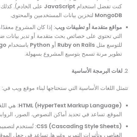
كنت تفضل استخدام
JavaScript
على الخادم). كذلك،
MongoDB
لتخزين بيانات المستخدمين والمحتوى.
مواقع متقدمة أو تطبيقات ويب
: إذا كان المشروع معقدًا
التي تحتوي على خصائص بحث متقدمة أو تدير بيانات ضخ
للتوسع مثل
Ruby on Rails
أو
Python
باستخدام
go
تطوير مرنة تسمح بتوسيع المشروع بسهولة.
2.
لغات البرمجة الأساسية
تتمثل اللغات الأساسية التي ستحتاجها لبناء موقع ويب في:
HTML (HyperText Markup Language)
: هي اللغ
الموقع. تساعد في تحديد أماكن النصوص، الصور، الروابط
CSS (Cascading Style Sheets)
: تُستخدم لتصمي
العناصر، وتأثيرات التمرير وغيرها. تساعد في جعل الموقع