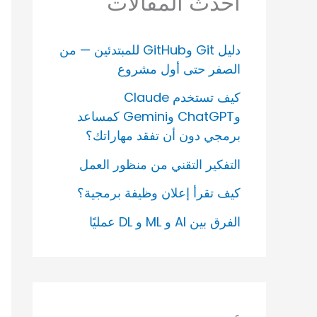
أحدث المقالات
دليل Git وGitHub للمبتدئين — من
الصفر حتى أول مشروع
كيف تستخدم Claude
وChatGPT وGemini كمساعد
برمجي دون أن تفقد مهاراتك؟
التفكير التقني من منظور العمل
كيف تقرأ إعلان وظيفة برمجية؟
الفرق بين AI و ML و DL عمليًا