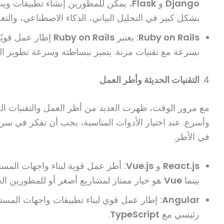
Django
و
Flask
، يمكن للمطورين إنشاء تطبيقات ويب
بشكل كبير في التحليل البياني، الذكاء الاصطناعي، والتعلم
Ruby on Rails
: يعتبر
Ruby on Rails
إطار عمل قويًا
بسرعة مع تقنيات مرنة. يتميز ببساطته وسرعة تطوير ال
4.
التقنيات الحديثة وأطر العمل
مع مرور الوقت، ظهرت العديد من أطر العمل والتقنيات الح
وأسرع. عند اختيار الأدوات المناسبة، يجب أن تفكر في سرع
في الأطر.
React.js
و
Vue.js
: أطر عمل قوية لبناء واجهات المست
بينما
Vue
هو خيار ممتاز لمشاريع أصغر أو للمطورين الج
Angular
: إطار عمل قوي لبناء تطبيقات واجهات المس
رئيسي مع
TypeScript
.