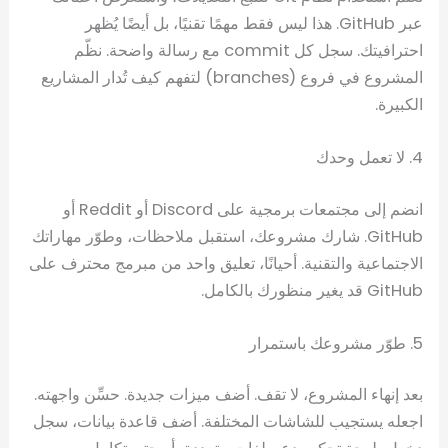
عبر GitHub. هذا ليس فقط مهمًا تقنيًا، بل أيضًا يُظهر
احترافيتك. سجل كل commit مع رسالة واضحة. نظّم
المشروع في فروع (branches) لتفهم كيف تُدار المشاريع
الكبيرة.
4. لا تعمل وحدك
انضم إلى مجتمعات برمجية على Discord أو Reddit أو
GitHub. شارك مشروعك، استقبل ملاحظات، وطوّر مهاراتك
الاجتماعية والتقنية. أحيانًا، تعليق واحد من مبرمج محترف على
GitHub قد يغير منظورك بالكامل.
5. طوّر مشروعك باستمرار
بعد إنهاء المشروع، لا تقف. أضف ميزات جديدة. حسِّن واجهته.
اجعله يستجيب للشاشات المختلفة. أضف قاعدة بيانات، سجل