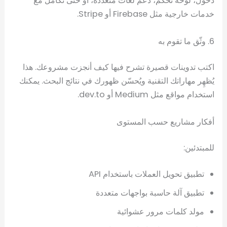
دخول، لوحة تحكم، دعم لغات متعددة، أو حتى تكامل مع
خدمات خارجية مثل Firebase أو Stripe.
6. وثّق ما تقوم به
اكتب تدوينات قصيرة تشرح فيها كيف أنجزت مشروعك. هذا
يُظهِر مهاراتك التقنية ويُحسّن ظهورك في نتائج البحث. يمكنك
استخدام مواقع مثل Medium أو dev.to.
أفكار مشاريع حسب المستوى
للمبتدئين:
تطبيق تحويل العملات باستخدام API
تطبيق آلة حاسبة بواجهات متعددة
مولد كلمات مرور عشوائية