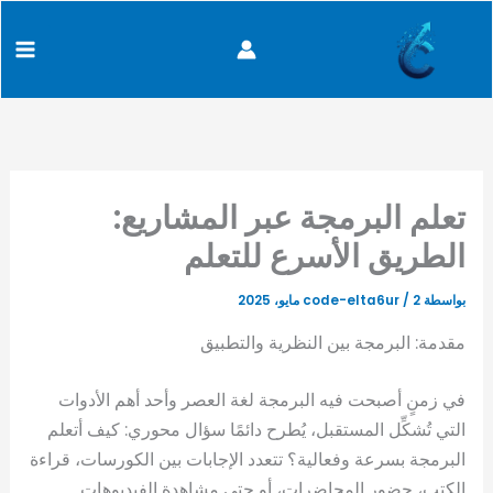
كتابة
خطي
content
بريدك
لى
الإلكتروني...
لمحتوى
تعلم البرمجة عبر المشاريع:
الطريق الأسرع للتعلم
بواسطة
2 مايو، 2025
/
code-elta6ur
مقدمة: البرمجة بين النظرية والتطبيق
في زمنٍ أصبحت فيه البرمجة لغة العصر وأحد أهم الأدوات
التي تُشكِّل المستقبل، يُطرح دائمًا سؤال محوري: كيف أتعلم
البرمجة بسرعة وفعالية؟ تتعدد الإجابات بين الكورسات، قراءة
الكتب، حضور المحاضرات، أو حتى مشاهدة الفيديوهات