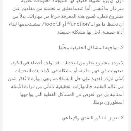
دون أن يروا تطبيقًا حقيقيًا لها. النتيجة؟ معلومات نظرية
سرعان ما تُنسى. أما عندما تطبق ما تعلمته من مفاهيم على
مشروع فعلي، تُصبح هذه المعرفة جزءًا من مهاراتك. بدلاً من
أن تحفظ ما هو الـ”function” أو الـ”loop”، ستستخدمها لبناء
أداة حقيقية، تُحل بها مشكلة حقيقية.
2. مواجهة المشاكل الحقيقية وحلّها
لا يوجد مشروع يخلو من التحديات. قد تواجه أخطاء في الكود،
صعوبات في فهم مكتبة، أو مشكلة في الأداء. هذه التحديات
تُنمِّي لديك القدرة على حل المشكلات، وهي مهارة لا تُقَدَّر بثمن
في عالم التقنية. فالمهارات الحقيقية لا تأتي من قراءة الأمثلة
المثالية بل من الغوص في المشاكل الفعلية التي يواجهها
المطورون يوميًا.
3. تعزيز التفكير النقدي والإبداعي