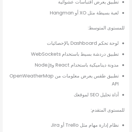
تطبيق يعرض اقتباسات عشوائية
لعبة بسيطة مثل XO أو Hangman
للمستوى المتوسط:
لوحة تحكم Dashboard بالإحصائيات
تطبيق دردشة بسيط باستخدام WebSockets
مدونة ديناميكية باستخدام React وNode.js
تطبيق طقس يعرض معلومات من OpenWeatherMap
API
أداة تحليل SEO لموقعك
للمستوى المتقدم:
نظام إدارة مهام مثل Trello أو Jira