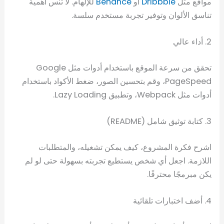
مواقع مثل
Dribbble
أو
Behance
للإلهام. لا تنس أهمية
تناسق الألوان وتوفير تجربة مستخدم سلسة.
2. أداء عالي
تحقق من سرعة الموقع باستخدام أدوات مثل Google
PageSpeed، وقم بتحسين الصور، ضغط الأكواد باستخدام
أدوات مثل Webpack، وتطبيق Lazy Loading.
3. كتابة توثيق شامل (README)
اشرح فكرة المشروع، كيف يمكن تشغيله، والمتطلبات
اللازمة. اجعل أي شخص يستطيع تجربته بسهولة حتى لو لم
يكن مبرمجًا محترفًا.
4. أضف اختبارات تلقائية