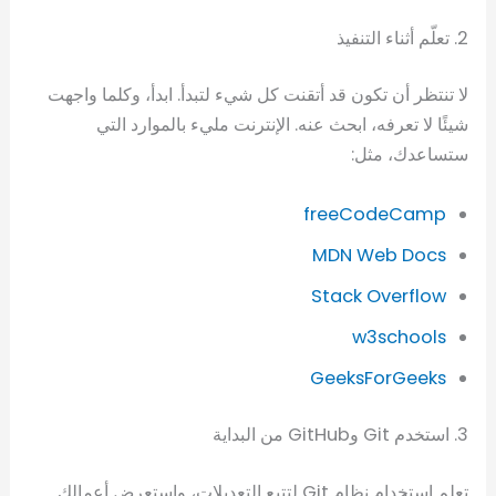
2. تعلّم أثناء التنفيذ
لا تنتظر أن تكون قد أتقنت كل شيء لتبدأ. ابدأ، وكلما واجهت
شيئًا لا تعرفه، ابحث عنه. الإنترنت مليء بالموارد التي
ستساعدك، مثل:
freeCodeCamp
MDN Web Docs
Stack Overflow
w3schools
GeeksForGeeks
3. استخدم Git وGitHub من البداية
تعلم استخدام نظام Git لتتبع التعديلات، واستعرض أعمالك