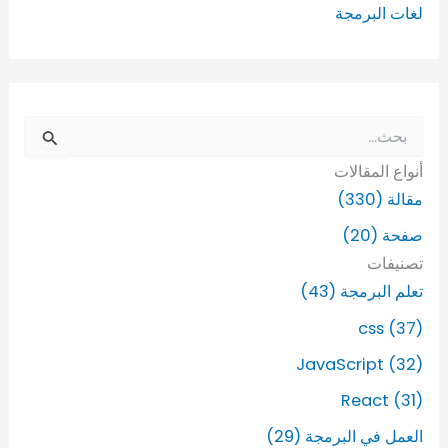
لغات البرمجة
ا
ل
أنواع المقالات
ب
ح
مقالة (330)
ث
صفحة (20)
ع
ن
تصنيفات
:
تعلم البرمجة (43)
css (37)
JavaScript (32)
React (31)
العمل في البرمجة (29)