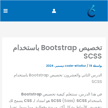
كتابة
خطي
content
بريدك
لى
الإلكتروني...
لمحتوى
تخصيص Bootstrap باستخدام
SCSS
بواسطة
19 ديسمبر، 2024
/
code-elta6ur
الدرس الثاني والعشرون: تخصيص Bootstrap باستخدام
SCSS
في هذا الدرس، سنتعلم كيفية تخصيص
Bootstrap
باستخدام
SCSS
(Sass).
SCSS
هو امتداد لـ
CSS
يسمح لك
بتخصيص الأنماط بشكل أكثر مرونة وفعالية، مما يسهل تعديل