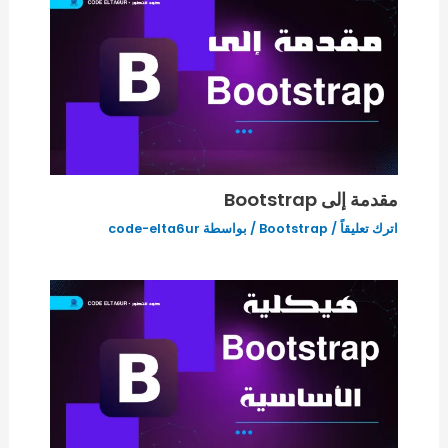
مقدمة إلى Bootstrap
اترك تعليقاً
/
Bootstrap
/ بواسطة
code-elta6ur