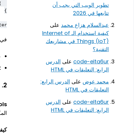
تطوير الويب التي يجب أن
تتابعها في 2026
عبدالسلام هزاع محمد
على
r;

كيفية استخدام الـ Internet of
في ه
Things (IoT) في مشاريعك
التقنية؟
ع
code-elta6ur
على
الدرس
t
الرابع: التعليقات في HTML
محمد عوض
على
الدرس الرابع:
2.
ا
التعليقات في HTML
code-elta6ur
على
الدرس
ols
الرابع: التعليقات في HTML
الم
كيفية ا