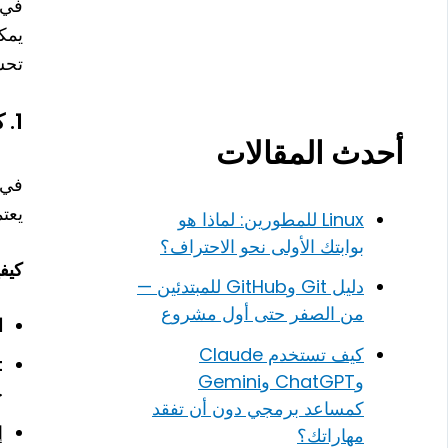
في 
يمك
تحس
1.
كي
أحدث المقالات
في
يعت
Linux للمطورين: لماذا هو
بوابتك الأولى نحو الاحتراف؟
كيفية ت
دليل Git وGitHub للمبتدئين —
من الصفر حتى أول مشروع
ا
كيف تستخدم Claude
t
وChatGPT وGemini
ح
كمساعد برمجي دون أن تفقد
إ
مهاراتك؟