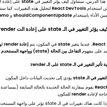
هذا الدرس، سنتناول كيف يؤثر التغيير في
state
على إعادة
r
ن استخدام
React DevTools
لتحليل هذه التغييرات. كما س
ين الأداء باستخدام
shouldComponentUpdate
و
memo
ف يؤثر التغيير في الـ state على إعادة الت render للمكونات؟
React
، عندما يتغير
state
في المكون، يتم
إعادة render
لهذ
مد على مفهوم
التفاعل بين الحالة (state) وواجهة المستخدم
.
أثير التغيير في الـ state على الـ render:
لتغيير في الـ state
يؤدي إلى تحديث البيانات داخل المكون.
Reac
يقوم بمقارنة الحالة الجديدة بالحالة السابقة (بمساعدة
اجة لإعادة
render
للمكون.
ذا كانت هناك تغييرات في الـ state تؤثر على واجهة المستخدم، يقوم