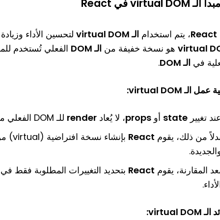
بدأ الـ virtual DOM في React
React
، يتم استخدام
الـ virtual DOM
لتحسين الأداء وزيادة سرعة إعاد
virtual 
هو نسخة خفيفة من
الـ DOM
الفعلي تُستخدم للمق
علية في
الـ DOM
.
عمل الـ virtual DOM:
ند تغيير
state
أو
props
، لا يُعاد
render
للـ DOM الفعلي مباشرة.
دلاً من ذلك، يقوم
React
بإنشاء نسخة افتراضية (virtual) من
الجديدة.
عد المقارنة، يقوم
React
لأداء.
 virtual DOM: