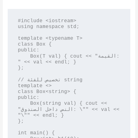
#include <iostream>

using namespace std;

template <typename T>

class Box {

public:

    Box(T val) { cout << "القيمة: 
" << val << endl; }

};

// تخصيص للفئة string

template <>

class Box<string> {

public:

    Box(string val) { cout << 
"النص داخل الصندوق: \"" << val << 
"\"" << endl; }

};

int main() {
