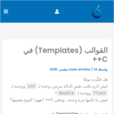
كتابة
خطي
content
بريدك
لى
الإلكتروني...
لمحتوى
القوالب (Templates) في
C++
بواسطة
14 نوفمبر، 2025
/
code-elta6ur
هل فكّرت يومًا:
ليش لازم تكتب نفس الدالة مرتين، وحدة لـ
ووحدة لـ
int
ووحدة لـ
؟
double
float
ليش ما تكتبها مرة وحدة… وتخلي C++ “تفهم” النوع بنفسها؟
هون بيجي مفهوم
Templates
—