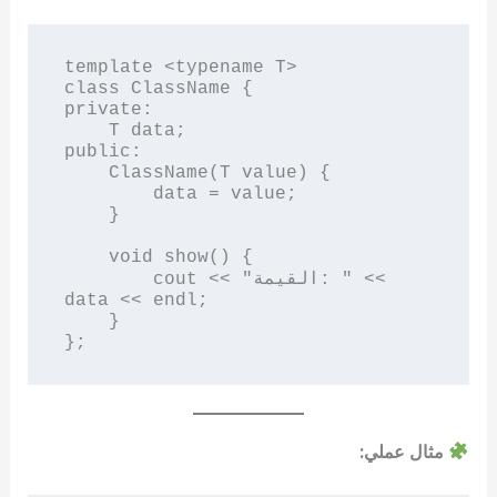
template <typename T>

class ClassName {

private:

    T data;

public:

    ClassName(T value) {

        data = value;

    }

    void show() {

        cout << "القيمة: " << 
data << endl;

    }

مثال عملي: