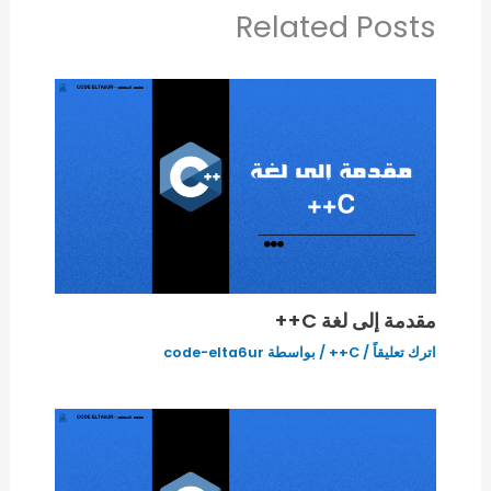
Related Posts
مقدمة إلى لغة C++
اترك تعليقاً
/
C++
/ بواسطة
code-elta6ur