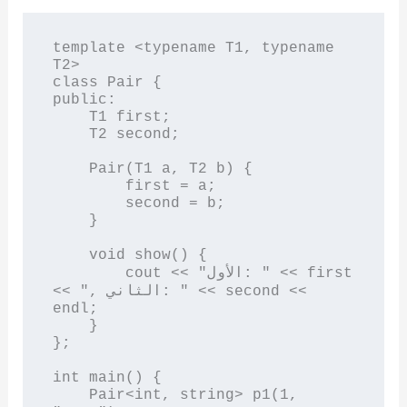
template <typename T1, typename 
T2>

class Pair {

public:

    T1 first;

    T2 second;

    Pair(T1 a, T2 b) {

        first = a;

        second = b;

    }

    void show() {

        cout << "الأول: " << first 
<< ", الثاني: " << second << 
endl;

    }

};

int main() {

    Pair<int, string> p1(1, 