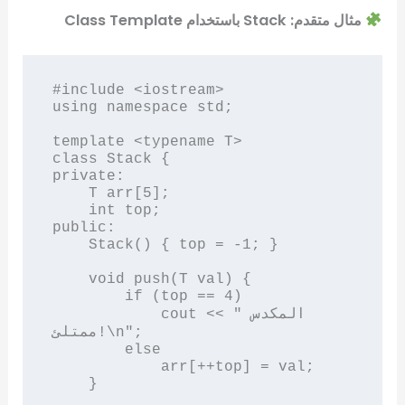
مثال متقدم: Stack باستخدام Class Template
#include <iostream>

using namespace std;

template <typename T>

class Stack {

private:

    T arr[5];

    int top;

public:

    Stack() { top = -1; }

    void push(T val) {

        if (top == 4)

            cout << "المكدس 
ممتلئ!\n";

        else

            arr[++top] = val;

    }
