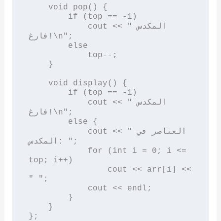
    void pop() {

        if (top == -1)

            cout << "المكدس 
فارغ!\n";

        else

            top--;

    }

    void display() {

        if (top == -1)

            cout << "المكدس 
فارغ!\n";

        else {

            cout << "العناصر في 
المكدس: ";

            for (int i = 0; i <= 
top; i++)

                cout << arr[i] << 
" ";

            cout << endl;

        }

    }

};
