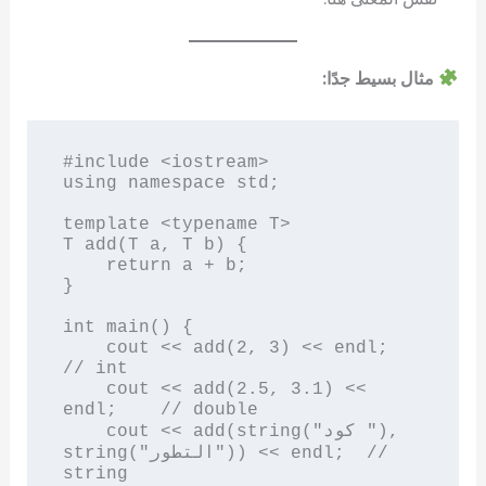
مثال بسيط جدًا:
#include <iostream>

using namespace std;

template <typename T>

T add(T a, T b) {

    return a + b;

}

int main() {

    cout << add(2, 3) << endl;        
// int

    cout << add(2.5, 3.1) << 
endl;    // double

    cout << add(string("كود "), 
string("التطور")) << endl;  // 
string
