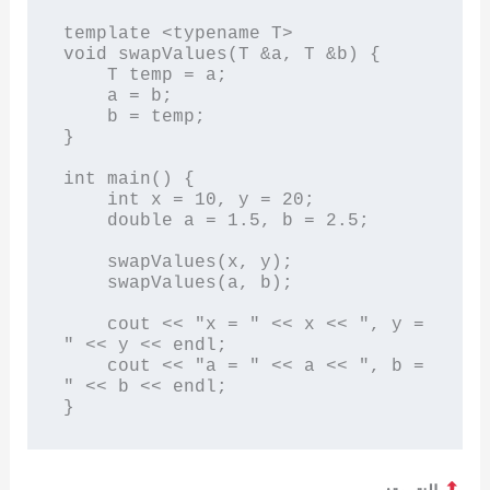
template <typename T>

void swapValues(T &a, T &b) {

    T temp = a;

    a = b;

    b = temp;

}

int main() {

    int x = 10, y = 20;

    double a = 1.5, b = 2.5;

    swapValues(x, y);

    swapValues(a, b);

    cout << "x = " << x << ", y = 
" << y << endl;

    cout << "a = " << a << ", b = 
" << b << endl;
