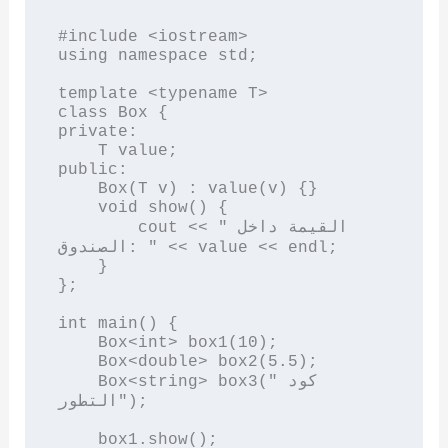
#include <iostream>

using namespace std;

template <typename T>

class Box {

private:

    T value;

public:

    Box(T v) : value(v) {}

    void show() {

        cout << "القيمة داخل 
الصندوق: " << value << endl;

    }

};

int main() {

    Box<int> box1(10);

    Box<double> box2(5.5);

    Box<string> box3("كود 
التطور");

    box1.show();
