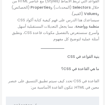
القواعد التي تربط الأنماط (Styles) مع عناصر HTML من
خلال
Selectors
(المحددات) و
Properties
(الخصائص)
و
Values
(القيم).
سيساعدك هذا الدرس على فهم كيفية كتابة أكواد CSS
منظمة وواضحة
، مما يجعل التعديلات المستقبلية أسهل
وأسرع. سنستعرض بالتفصيل مكونات قاعدة CSS، ونطبق
أمثلة عملية لتوضيح كل مفهوم.
بنية القواعد في CSS
ما هي القاعدة في CSS؟
القاعدة في CSS تحدد كيف سيتم تطبيق التنسيق على عنصر
معين في HTML. تتكون القاعدة الأساسية من: