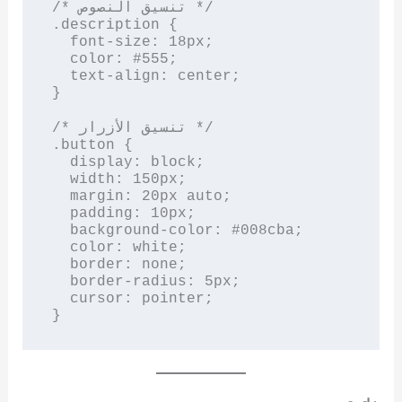
/* تنسيق النصوص */

.description {

  font-size: 18px;

  color: #555;

  text-align: center;

}

/* تنسيق الأزرار */

.button {

  display: block;

  width: 150px;

  margin: 20px auto;

  padding: 10px;

  background-color: #008cba;

  color: white;

  border: none;

  border-radius: 5px;

  cursor: pointer;

}