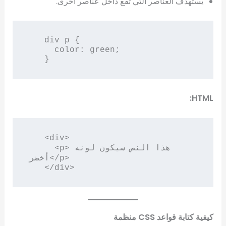
يستهدف العناصر التي تقع داخل عناصر أخرى.
   div p {

     color: green;

   }
HTML:
   <div>

     <p>هذا النص سيكون لونه 
أخضر</p>

   </div>
كيفية كتابة قواعد CSS منظمة