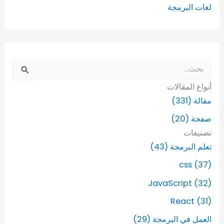
لغات البرمجة
ا
ل
أنواع المقالات
ب
ح
مقالة (331)
ث
صفحة (20)
ع
ن
تصنيفات
:
تعلم البرمجة (43)
css (37)
JavaScript (32)
React (31)
العمل في البرمجة (29)