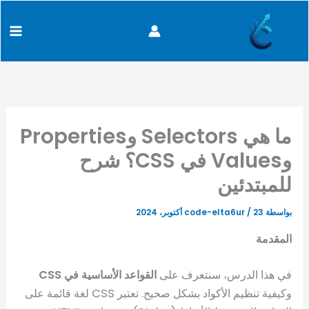
كتابة
خطي
content
بريدك
لى
الإلكتروني...
لمحتوى
ما هي Selectors وProperties
وValues في CSS؟ شرح
للمبتدئين
بواسطة
23 أكتوبر، 2024
/
code-elta6ur
المقدمة
في هذا الدرس، سنتعرف على
القواعد الأساسية في CSS
وكيفية تنظيم الأكواد بشكل صحيح. تعتبر CSS لغة قائمة على