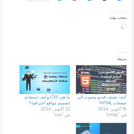
معجب بهذه:
جاري
التحميل…
مرتبط
كيف تضيف فيديو وصوت إلى
ما هي CSS وكيف تستخدم
صفحات HTML؟
لتصميم مواقع احترافية؟
16 أكتوبر، 2024
22 أكتوبر، 2024
في "HTML"
في "css"