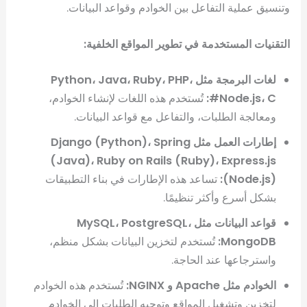
وتنسيق عملية التفاعل بين الخوادم وقواعد البيانات.
التقنيات المستخدمة في تطوير المواقع الخلفية:
لغات البرمجة مثل Python، Java، Ruby، PHP،
Node.js، C#:
تُستخدم هذه اللغات لإنشاء الخوادم،
ومعالجة الطلبات، والتفاعل مع قواعد البيانات.
إطارات العمل مثل Django (Python)، Spring
(Java)، Ruby on Rails (Ruby)، Express.js
(Node.js):
تساعد هذه الإطارات في بناء التطبيقات
بشكل أسرع وأكثر تنظيمًا.
قواعد البيانات مثل MySQL، PostgreSQL،
MongoDB:
تُستخدم لتخزين البيانات بشكل منظم،
واسترجاعها عند الحاجة.
الخوادم مثل Apache و NGINX:
تُستخدم هذه الخوادم
لتخزين وتشغيل المواقع وتوجيه الطلبات إلى الخوادم