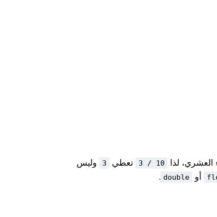
 العشري، لذا
تعطي
وليس
3
10 / 3
أو
.
double
fl