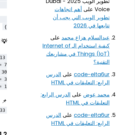
تطوير الويب 2025 - Dubai
Voice
على
أهم اتجاهات
تطوير الويب التي يجب أن
تتابعها في 2026
}

عبدالسلام هزاع محمد
على
💡 ا
كيفية استخدام الـ Internet of
Things (IoT) في مشاريعك
التقنية؟
code-elta6ur
على
الدرس
الرابع: التعليقات في HTML
1  

محمد عوض
على
الدرس الرابع:
📌
التعليقات في HTML
33
code-elta6ur
على
الدرس
الرابع: التعليقات في HTML
1.2 العمليات الحسابية على الأعداد العش