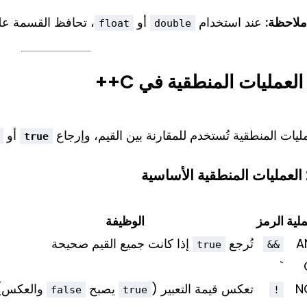
ملاحظة:
عند استخدام
أو
، تحافظ القسمة على
float
double
ليات المنطقية تُستخدم للمقارنة بين القيم، وإرجاع
أو
true
ية
ملية
الرمز
الوظيفة
A
تُرجع
إذا كانت جميع القيم صحيحة
true
&&
`
N
تعكس قيمة التعبير (
يصبح
والعكس)
false
true
!