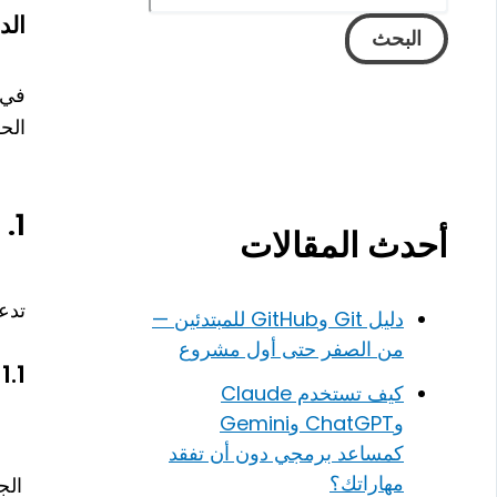
الد
البحث
الحس
1. العمليات الحسابية في C++
أحدث المقالات
تدعم C++ مجموعة من العمليات الحسابية الأساسية
دليل Git وGitHub للمبتدئين —
من الصفر حتى أول مشروع
1.1 العمليات الحسابية الأساسية
كيف تستخدم Claude
وChatGPT وGemini
كمساعد برمجي دون أن تفقد
مهاراتك؟
الج