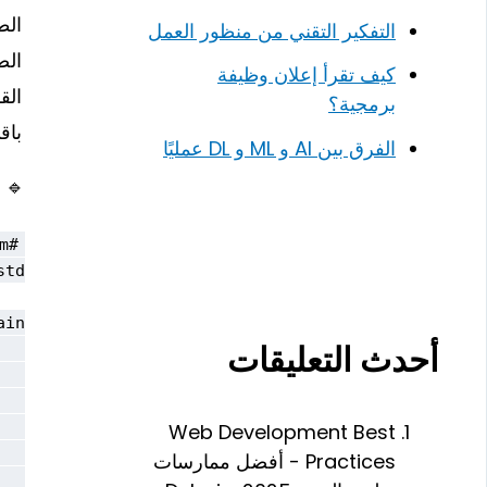
الط
التفكير التقني من منظور العمل
ال
كيف تقرأ إعلان وظيفة
الق
برمجية؟
باق
الفرق بين AI و ML و DL عمليًا
🔹
أحدث التعليقات
Web Development Best
Practices - أفضل ممارسات