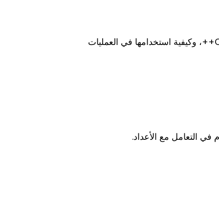
في هذا الدرس، سنتعرف على العمليات الحسابية والمنطقية في C++، وكيفية استخدامها في العمليات