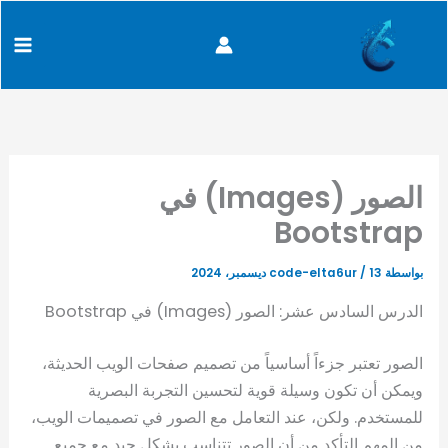
كتابة
خطي
content
بريدك
لى
الإلكتروني...
لمحتوى
الصور (Images) في
Bootstrap
بواسطة
13 ديسمبر، 2024
/
code-elta6ur
الدرس السادس عشر: الصور (Images) في Bootstrap
الصور تعتبر جزءاً أساسياً من تصميم صفحات الويب الحديثة،
ويمكن أن تكون وسيلة قوية لتحسين التجربة البصرية
للمستخدم. ولكن، عند التعامل مع الصور في تصميمات الويب،
من المهم التأكد من أن الصور تتناسب بشكل جيد مع جميع