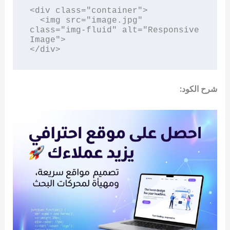
<div class="container">

  <img src="image.jpg" 
class="img-fluid" alt="Responsive 
Image">

شرح الكود: