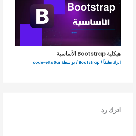
هيكلية Bootstrap الأساسية
اترك تعليقاً
/
Bootstrap
/ بواسطة
code-elta6ur
اترك رد