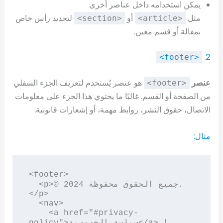
يمكن استخدامه داخل عناصر أخرى
مثل
أو
لتحديد رأس خاص
<section>
<article>
بمقالة أو قسم معين.
2.
<footer>
عنصر
هو عنصر يُستخدم لتعريف الجزء السفلي
<footer>
من الصفحة أو القسم. غالبًا ما يحتوي هذا الجزء على معلومات
الاتصال، حقوق النشر، روابط مهمة، أو إشعارات قانونية.
مثال:
<footer>

  <p>© 2024 جميع الحقوق محفوظة.
</p>

  <nav>

    <a href="#privacy-
policy">سياسة الخصوصية</a> | 
