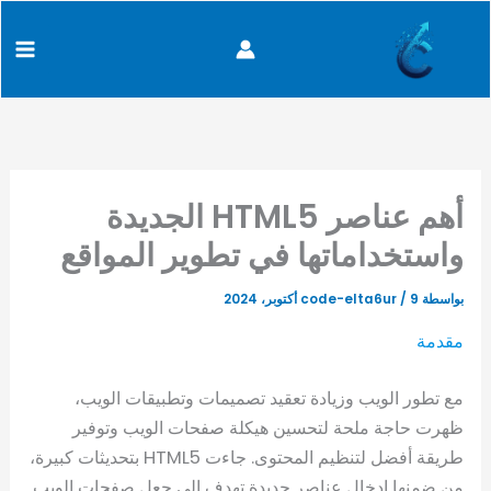
كتابة
خطي
content
بريدك
لى
الإلكتروني...
لمحتوى
أهم عناصر HTML5 الجديدة
واستخداماتها في تطوير المواقع
بواسطة
9 أكتوبر، 2024
/
code-elta6ur
مقدمة
مع تطور الويب وزيادة تعقيد تصميمات وتطبيقات الويب،
ظهرت حاجة ملحة لتحسين هيكلة صفحات الويب وتوفير
طريقة أفضل لتنظيم المحتوى. جاءت HTML5 بتحديثات كبيرة،
من ضمنها إدخال عناصر جديدة تهدف إلى جعل صفحات الويب