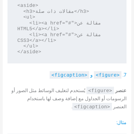
<aside>

  <h3>مقالات ذات صلة</h3>

  <ul>

    <li><a href="#">مقالة عن 
HTML5</a></li>

    <li><a href="#">مقالة عن 
CSS3</a></li>

  </ul>

</aside>
7.
و
<figcaption>
<figure>
عنصر
يُستخدم لتغليف الوسائط مثل الصور أو
<figure>
الرسومات أو الجداول مع إضافة وصف لها باستخدام
العنصر
.
<figcaption>
مثال: