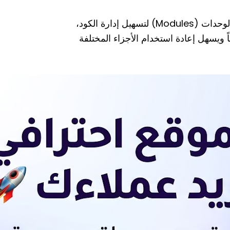
في JavaScript، يتم تقسيم الكود إلى ملفات متعددة باستخدام الوحدات (Modules) لتسهيل إدارة الكود،
ً ويسهل إعادة استخدام الأجزاء المختلفة