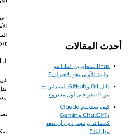
الدرس
في 
الأ
الم
ort
أحدث المقالات
1.
است
Linux للمطورين: لماذا هو
بوابتك الأولى نحو الاحتراف؟
في JavaScript، يمكن تقسيم ال
دليل Git وGitHub للمبتدئين —
مثل 
من الصفر حتى أول مشروع
معي
كيف تستخدم Claude
تصدير 
وChatGPT وGemini
كمساعد برمجي دون أن تفقد
مهاراتك؟
يمك