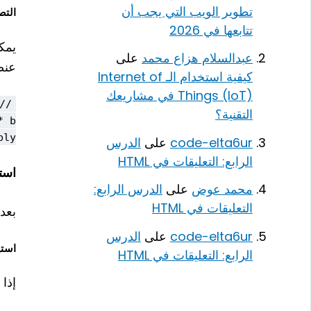
تطوير الويب التي يجب أن
التصدير
تتابعها في 2026
يمك
عبدالسلام هزاع محمد
على
عنص
كيفية استخدام الـ Internet of
Things (IoT) في مشاريعك
التقنية؟
y;

code-elta6ur
على
الدرس
الرابع: التعليقات في HTML
استيرا
محمد عوض
على
الدرس الرابع:
التعليقات في HTML
بعد
code-elta6ur
على
الدرس
استيرا
الرابع: التعليقات في HTML
إذا