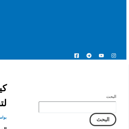
البحث
البحث
لت
بواس
البحث