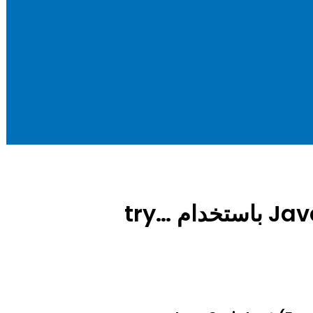
كيف تتعامل مع الأخطاء في JavaScript باستخدام try…