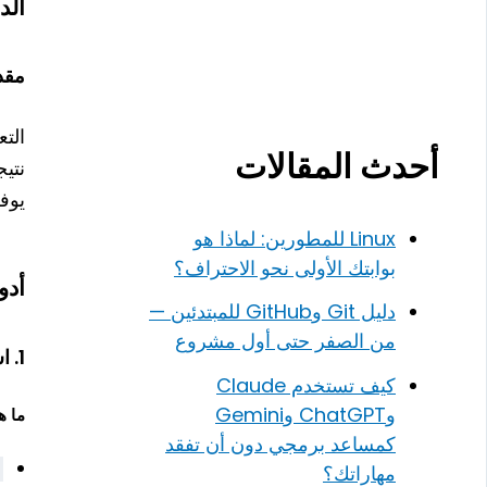
الدرس
مقد
أحدث المقالات
نتي
يوفر JavaScript أدوات قوية لإدارة الأخ
Linux للمطورين: لماذا هو
بوابتك الأولى نحو الاحتراف؟
أدوا
دليل Git وGitHub للمبتدئين —
من الصفر حتى أول مشروع
1. استخدام
كيف تستخدم Claude
وChatGPT وGemini
ما 
كمساعد برمجي دون أن تفقد
مهاراتك؟