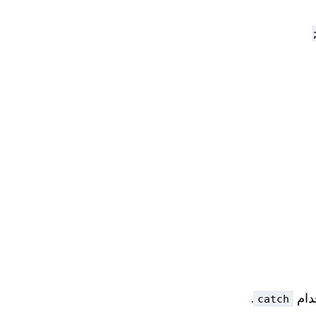
دام
.
catch