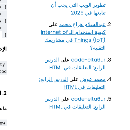
تطوير الويب التي يجب أن
تتابعها في 2026
عبدالسلام هزاع محمد
على
كيفية استخدام الـ Internet of
}

Things (IoT) في مشاريعك
التقنية؟
الإخ
code-elta6ur
على
الدرس
الرابع: التعليقات في HTML
d.

محمد عوض
على
الدرس الرابع:
التعليقات في HTML
2. التعامل مع الأخطاء المخصصة باستخدام
code-elta6ur
على
الدرس
الرابع: التعليقات في HTML
ما ه
ow