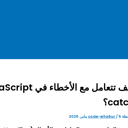
cat؟
طة
5 يناير، 2025
/
code-elta6ur