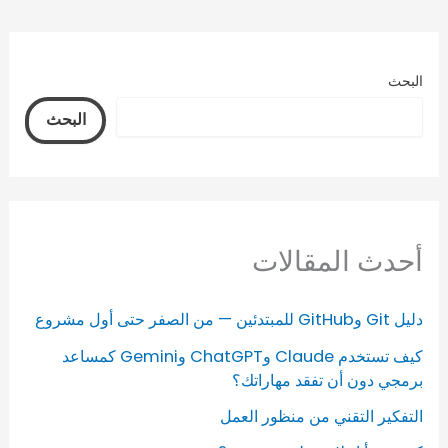
البحث
البحث
أحدث المقالات
دليل Git وGitHub للمبتدئين — من الصفر حتى أول مشروع
كيف تستخدم Claude وChatGPT وGemini كمساعد
برمجي دون أن تفقد مهاراتك؟
التفكير التقني من منظور العمل