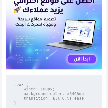
.box {

    width: 100px;

    background-color: #3498db;

    transition: all 0.5s ease;

}
