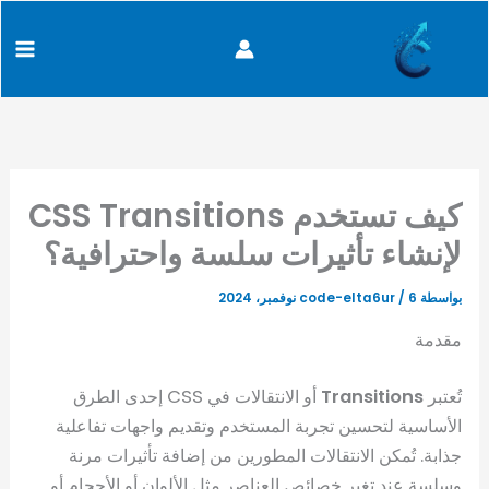
كتابة
خطي
content
بريدك
لى
الإلكتروني...
لمحتوى
كيف تستخدم CSS Transitions
لإنشاء تأثيرات سلسة واحترافية؟
بواسطة
6 نوفمبر، 2024
/
code-elta6ur
مقدمة
تُعتبر
Transitions
أو الانتقالات في CSS إحدى الطرق
الأساسية لتحسين تجربة المستخدم وتقديم واجهات تفاعلية
جذابة. تُمكن الانتقالات المطورين من إضافة تأثيرات مرنة
وسلسة عند تغير خصائص العناصر مثل الألوان أو الأحجام أو