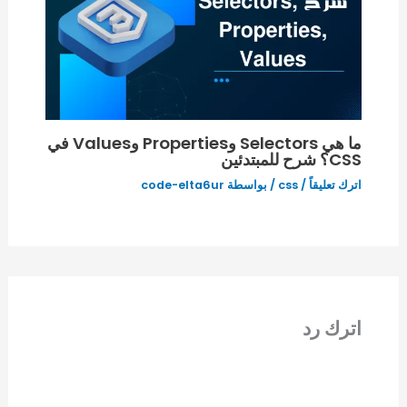
ما هي Selectors وProperties وValues في
CSS؟ شرح للمبتدئين
اترك تعليقاً
/
css
/ بواسطة
code-elta6ur
اترك رد