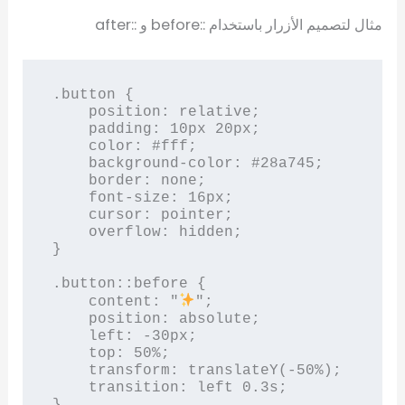
مثال لتصميم الأزرار باستخدام ::before و ::after
.button {

    position: relative;

    padding: 10px 20px;

    color: #fff;

    background-color: #28a745;

    border: none;

    font-size: 16px;

    cursor: pointer;

    overflow: hidden;

}

.button::before {

    content: "
";

    position: absolute;

    left: -30px;

    top: 50%;

    transform: translateY(-50%);

    transition: left 0.3s;

}
