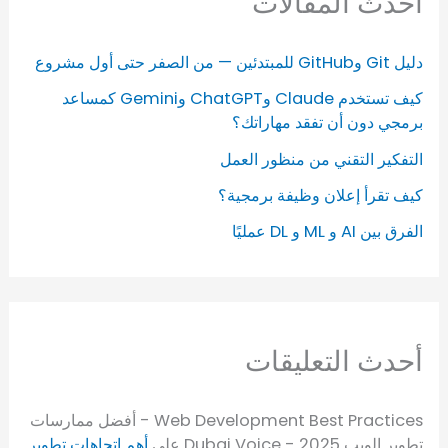
أحدث المقالات
دليل Git وGitHub للمبتدئين — من الصفر حتى أول مشروع
كيف تستخدم Claude وChatGPT وGemini كمساعد
برمجي دون أن تفقد مهاراتك؟
التفكير التقني من منظور العمل
كيف تقرأ إعلان وظيفة برمجية؟
الفرق بين AI و ML و DL عمليًا
أحدث التعليقات
Web Development Best Practices - أفضل ممارسات
تطوير الويب 2025 - Dubai Voice
على
أهم اتجاهات تطوير