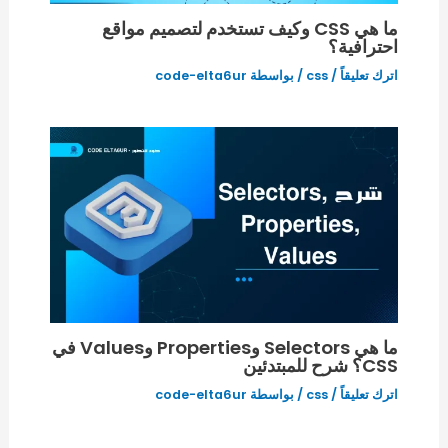
ما هي CSS وكيف تستخدم لتصميم مواقع
احترافية؟
اترك تعليقاً
/
css
/ بواسطة
code-elta6ur
ما هي Selectors وProperties وValues في
CSS؟ شرح للمبتدئين
اترك تعليقاً
/
css
/ بواسطة
code-elta6ur