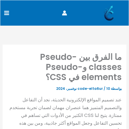
كتابة
خطي
content
بريدك
لى
الإلكتروني...
لمحتوى
ما الفرق بين Pseudo-
classes وPseudo-
elements في CSS؟
بواسطة
10 نوفمبر، 2024
/
code-elta6ur
عند تصميم المواقع الإلكترونية الحديثة، نجد أن التفاعل
والتصميم المتميز هما عنصران مهمان لضمان تجربة مستخدم
ممتازة. يتيح لنا CSS الكثير من الأدوات التي تساهم في
تحسين التفاعل وجعل المواقع أكثر جاذبية، ومن بين هذه