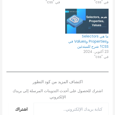
في "css"
في "css"
ما هي Selectors
وProperties وValues في
CSS؟ شرح للمبتدئين
23 أكتوبر، 2024
في "css"
اكتشاف المزيد من كود التطور
اشترك للحصول على أحدث التدوينات المرسلة إلى بريدك
الإلكتروني.
اشتراك