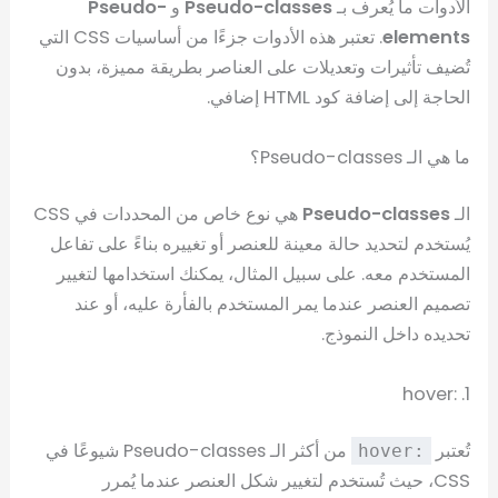
الأدوات ما يُعرف بـ
Pseudo-classes
و
Pseudo-
elements
. تعتبر هذه الأدوات جزءًا من أساسيات CSS التي
تُضيف تأثيرات وتعديلات على العناصر بطريقة مميزة، بدون
الحاجة إلى إضافة كود HTML إضافي.
ما هي الـ Pseudo-classes؟
الـ
Pseudo-classes
هي نوع خاص من المحددات في CSS
يُستخدم لتحديد حالة معينة للعنصر أو تغييره بناءً على تفاعل
المستخدم معه. على سبيل المثال، يمكنك استخدامها لتغيير
تصميم العنصر عندما يمر المستخدم بالفأرة عليه، أو عند
تحديده داخل النموذج.
1. :hover
تُعتبر
من أكثر الـ Pseudo-classes شيوعًا في
:hover
CSS، حيث تُستخدم لتغيير شكل العنصر عندما يُمرر