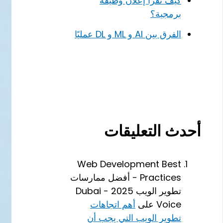
كيف تقرأ إعلان وظيفة
برمجية؟
الفرق بين AI و ML و DL عمليًا
أحدث التعليقات
Web Development Best
Practices - أفضل ممارسات
تطوير الويب 2025 - Dubai
Voice
على
أهم اتجاهات
تطوير الويب التي يجب أن