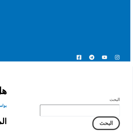
البحث
هل
البحث
بواس
ال
البحث