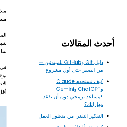
منذ
منط
أحدث المقالات
شيف
ساع
دليل Git وGitHub للمبتدئين —
في 
من الصفر حتى أول مشروع
نوع 
كيف تستخدم Claude
الا
وChatGPT وGemini
أقل
كمساعد برمجي دون أن تفقد
مهاراتك؟
التفكير التقني من منظور العمل