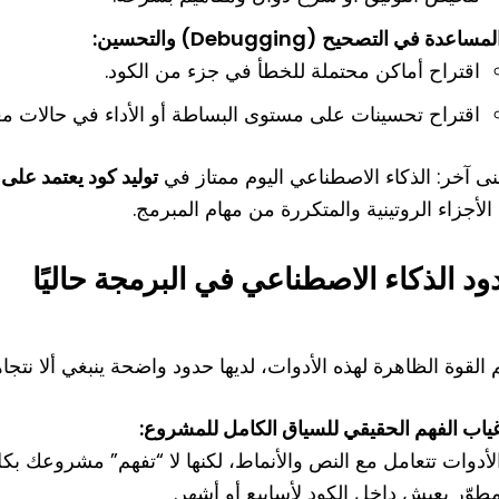
لمساعدة في التصحيح (Debugging) والتحسين:
اقتراح أماكن محتملة للخطأ في جزء من الكود.
اقتراح تحسينات على مستوى البساطة أو الأداء في حالات معيّ
نى آخر: الذكاء الاصطناعي اليوم ممتاز في
توليد كود يعتمد على
لأجزاء الروتينية والمتكررة من مهام المبرمج.
د الذكاء الاصطناعي في البرمجة حاليًا
القوة الظاهرة لهذه الأدوات، لديها حدود واضحة ينبغي ألا نتجاه
ياب الفهم الحقيقي للسياق الكامل للمشروع:
لأدوات تتعامل مع النص والأنماط، لكنها لا “تفهم” مشروعك بكل 
طوّر يعيش داخل الكود لأسابيع أو أشهر.