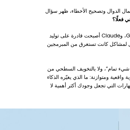
مال الدوال وتصحيح الأخطاء، ظهر سؤال
 فعلًا؟
المشهد اليوم يبدو مربكًا: أدوات مثل GitHub Copilot، ChatGPT، وClaude أصبحت قادرة على توليد
ول لمشاكل كانت تستغرق من المبرمجين
ل شيء تمام”، ولا بالتخويف السطحي من
اقعية ومتوازنة: ما الذي يغيّره الذكاء
هارات التي تجعل وجودك أكثر أهمية لا