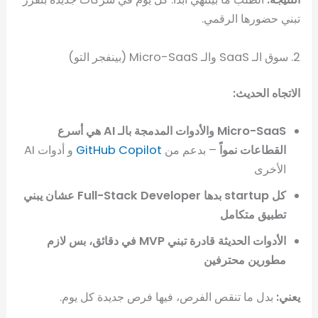
تبني حضورها الرقمي.
2. سوق الـ SaaS والـ Micro-SaaS (بينفجر التو)
الاتجاه الحديث:
Micro-SaaS والأدوات المدمجة بالـ AI هي أسرع
القطاعات نمواً
– بدعم من
GitHub Copilot
و أدوات AI
الأخرى
كل startup بدها Full-Stack Developer عشان يبني
تطبيق متكامل
الأدوات الحديثة قادرة تبني MVP في دقائق، بس لازم
مطورين محترفين
يعني:
بدل ما تنقص الفرص، فيها فرص جديدة كل يوم.