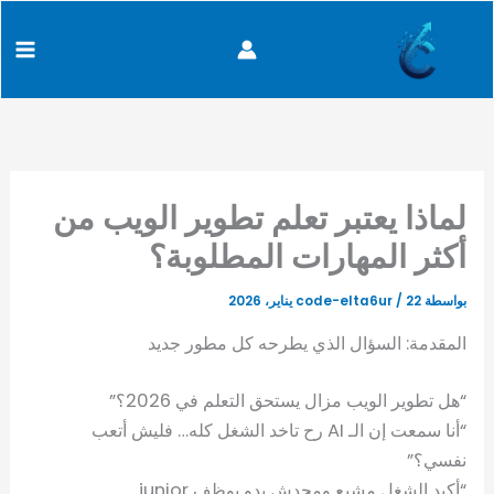
كتابة
خطي
content
بريدك
لى
الإلكتروني...
لمحتوى
لماذا يعتبر تعلم تطوير الويب من
أكثر المهارات المطلوبة؟
بواسطة
22 يناير، 2026
/
code-elta6ur
المقدمة: السؤال الذي يطرحه كل مطور جديد
“هل تطوير الويب مزال يستحق التعلم في 2026؟”
“أنا سمعت إن الـ AI رح تاخد الشغل كله… فليش أتعب
نفسي؟”
“أكيد الشغل مشبع ومحدش بدو يوظف junior