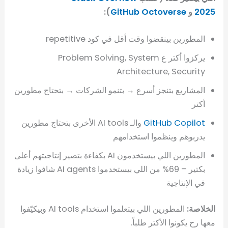
2025
و
GitHub Octoverse
):
المطورين بينقضوا وقت أقل في كود repetitive
يركزوا أكتر ع Problem Solving, System
Architecture, Security
المشاريع بتنجز أسرع → بتنمو الشركات → بتحتاج مطورين
أكتر
GitHub Copilot
والـ AI tools الأخرى بتحتاج مطورين
يدربوهم وينظموا استخدامهم
المطورين اللي بيستخدمون AI بكفاءة بتصير إنتاجيتهم أعلى
بكتير – 69% من اللي بيستخدموا AI agents شافوا زيادة
في الإنتاجية
الخلاصة:
المطورين اللي بيتعلموا استخدام AI tools وبيكيّفوا
معها رح يكونوا الأكتر طلباً.