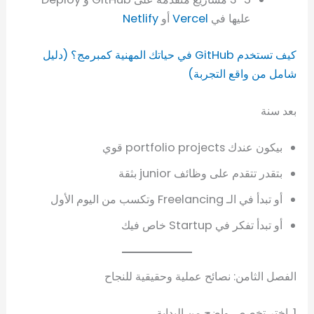
عليها في
Vercel
أو
Netlify
كيف تستخدم GitHub في حياتك المهنية كمبرمج؟ (دليل
شامل من واقع التجربة)
بعد سنة
بيكون عندك portfolio projects قوي
بتقدر تتقدم على وظائف junior بثقة
أو تبدأ في الـ Freelancing وتكسب من اليوم الأول
أو تبدأ تفكر في Startup خاص فيك
الفصل الثامن: نصائح عملية وحقيقية للنجاح
1. اختر تخصص واضح من البداية