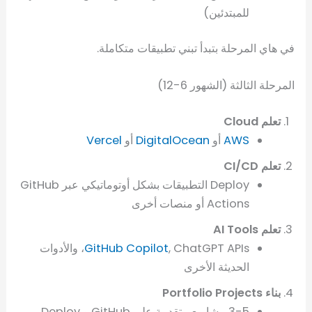
للمبتدئين)
في هاي المرحلة بتبدأ تبني تطبيقات متكاملة.
المرحلة الثالثة (الشهور 6-12)
تعلم Cloud
AWS
أو
DigitalOcean
أو
Vercel
تعلم CI/CD
Deploy التطبيقات بشكل أوتوماتيكي عبر GitHub
Actions أو منصات أخرى
تعلم AI Tools
GitHub Copilot
, ChatGPT APIs، والأدوات
الحديثة الأخرى
بناء Portfolio Projects
3-5 مشاريع متقدمة على GitHub و Deploy