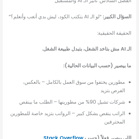
الفصل السادس: تأثير الـ AI والمستقبل
السؤال الكبير:
“لو الـ AI بتكتب الكود، ليش بدي أتعب وأتعلم؟”
الحقيقة الحقيقية:
الـ AI مش بتاخد الشغل، بتبدل طبيعة الشغل.
ما بيصير (حسب البيانات الحالية):
مطورين يختفوا من سوق العمل بالكامل – بالعكس،
الفرص بتزيد
شركات تشيل 90% من مطورينها – الطلب ما بينقص
الراتب ينقص بشكل كبير – الرواتب بتزيد خاصة للمطورين
المحترفين
اللي بيصير فعلاً (حسب
Stack Overflow