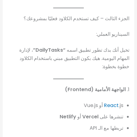
الجزء الثالث – كيف تستخدم الكلاود فعليًا بمشروعك؟
السيناريو العملي:
تخيل أنك بدك تطور تطبيق اسمه
“DailyTasks”
، لإدارة
المهام اليومية. هيك بكون التطبيق مبني باستخدام الكلاود
خطوة بخطوة:
1.
الواجهة الأمامية (Frontend)
.js أو Vue.js
React
تنشرها على
Vercel
أو
Netlify
تربطها مع الـ API