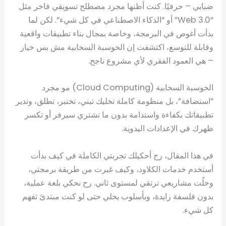
ضبابي – حرفيًا. كنت أظنها مجرد مصطلح تسويقي فاخر مثل
“Web 3.0” أو “الذكاء الاصطناعي في كل شيء”. لكن لما
بدأت أغوص في البرمجة، وخاصة بمجال بناء تطبيقات واقعية
وقابلة للتوسع، اكتشفت إن الحوسبة السحابية مش بس خيار
– هي العمود الفقري لأي مشروع ناجح.
الحوسبة السحابية (Cloud Computing) مو مجرد
“استضافة”، بل منظومة كاملة تخليك تبني، تختبر، تطلق، وتدير
تطبيقاتك بكفاءة واستدامة بدون ما تشتري سيرفر أو تكسر
ظهرك في الإعدادات اليدوية.
في هذا المقال، رح أحكيلك تجربتي الكاملة في كيف بدأت
أستخدم خدمات الكلاود، وكيف غيرت من طريقة برمجتي،
وخلّت مشاريعي ترتقي لمستوى ثاني. رح نحكي بلغة عملية،
بدون فلسفة زايدة، وبأسلوب يخلي حتى لو كنت مبتدئ تفهم
كل شيء.