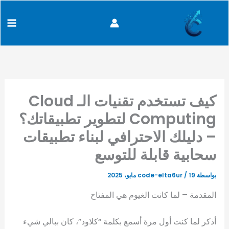
خطي
content
لى
لمحتوى
كيف تستخدم تقنيات الـ Cloud
Computing لتطوير تطبيقاتك؟
– دليلك الاحترافي لبناء تطبيقات
سحابية قابلة للتوسع
بواسطة
19 مايو، 2025
/
code-elta6ur
المقدمة – لما كانت الغيوم هي المفتاح
أذكر لما كنت أول مرة أسمع بكلمة “كلاود”، كان ببالي شيء