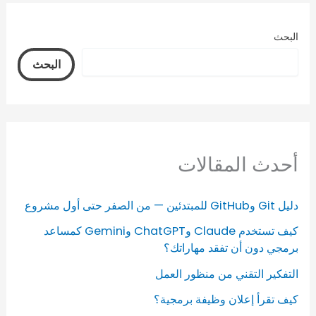
البحث
البحث
أحدث المقالات
دليل Git وGitHub للمبتدئين — من الصفر حتى أول مشروع
كيف تستخدم Claude وChatGPT وGemini كمساعد
برمجي دون أن تفقد مهاراتك؟
التفكير التقني من منظور العمل
كيف تقرأ إعلان وظيفة برمجية؟