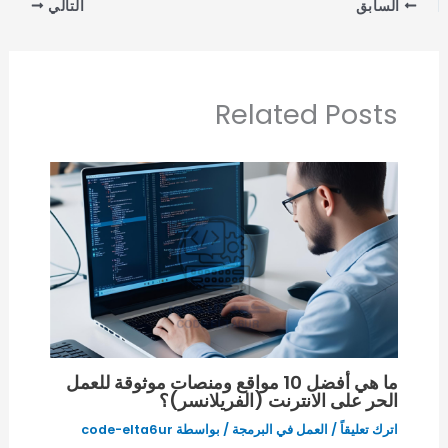
السابق
التالي
Related Posts
ما هي أفضل 10 مواقع ومنصات موثوقة للعمل
الحر على الانترنت (الفريلانسر)؟
اترك تعليقاً
/
العمل في البرمجة
/ بواسطة
code-elta6ur