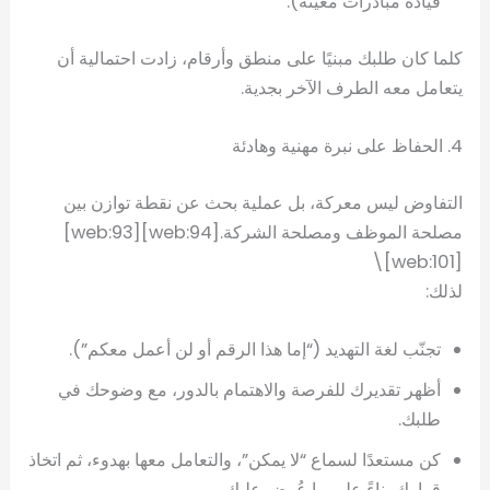
قيادة مبادرات معيّنة).
كلما كان طلبك مبنيًا على منطق وأرقام، زادت احتمالية أن
يتعامل معه الطرف الآخر بجدية.
4. الحفاظ على نبرة مهنية وهادئة
التفاوض ليس معركة، بل عملية بحث عن نقطة توازن بين
مصلحة الموظف ومصلحة الشركة.[web:94][web:93]
[web:101]\
لذلك:
تجنّب لغة التهديد (“إما هذا الرقم أو لن أعمل معكم”).
أظهر تقديرك للفرصة والاهتمام بالدور، مع وضوحك في
طلبك.
كن مستعدًا لسماع “لا يمكن”، والتعامل معها بهدوء، ثم اتخاذ
قرارك بناءً على ما عُرض عليك.