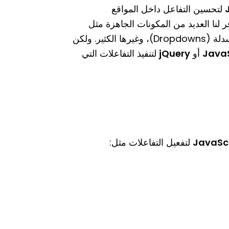
لتحسين التفاعل داخل المواقع
 لنا العديد من المكونات الجاهزة مثل
النماذج المنبثقة (Modals)، التلميحات (Tooltips)، القوائم المنسدلة (Dropdowns)، وغيرها الكثير. ولكن
JavaS
أو
jQuery
لتنفيذ التفاعلات التي
JavaSc
لتفعيل التفاعلات مثل: