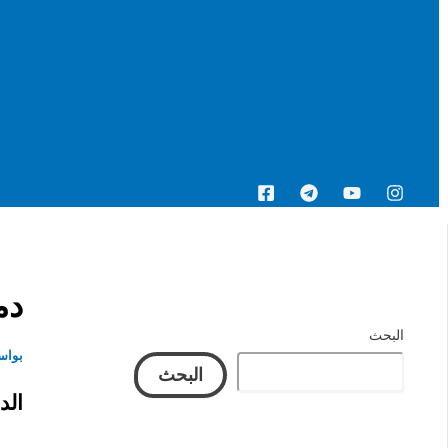
البحث
دمج otstrap
البحث
بواس
البحث
الدرس