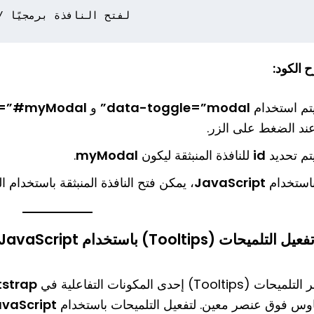
 الكود:
تم استخدام
data-toggle=”modal”
و
t=”#myModal”
ند الضغط على الزر.
تم تحديد
id
للنافذة المنبثقة ليكون
myModal
.
استخدام
JavaScript
، يمكن فتح النافذة المنبثقة باستخدام ا
ميحات (Tooltips) إحدى المكونات التفاعلية في
tstrap
اوس فوق عنصر معين. لتفعيل التلميحات باستخدام
vaScript