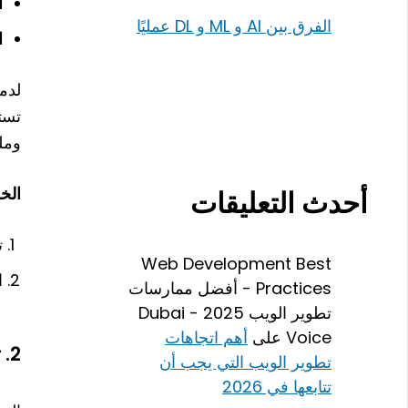
ال
الفرق بين AI و ML و DL عمليًا
الـ
لدم
ومل
الخ
أحدث التعليقات
ت
Web Development Best
ا
Practices - أفضل ممارسات
تطوير الويب 2025 - Dubai
Voice
على
أهم اتجاهات
2. تفعيل النوافذ المنبثقة (Modals) باستخدام JavaScript
تطوير الويب التي يجب أن
تتابعها في 2026