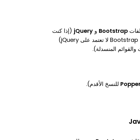
لفات
Bootstrap
و
jQuery
(إذا كنت
تستخدم نسخة Bootstrap 4 أو أقل، حيث أن النسخ الأحدث من Bootstrap لا تعتمد على jQuery)
والقوائم المنسدلة).
Popper
للنسخ الأقدم).