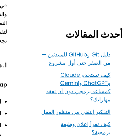
في 
والت
لتف
أحدث المقالات
تجع
دليل Git وGitHub للمبتدئين —
من الصفر حتى أول مشروع
1. دمج Bootstrap مع JavaScript
كيف تستخدم Claude
وChatGPT وGemini
rap
كمساعد برمجي دون أن تفقد
مهاراتك؟
ال
التفكير التقني من منظور العمل
ال
كيف تقرأ إعلان وظيفة
الـ
برمجية؟