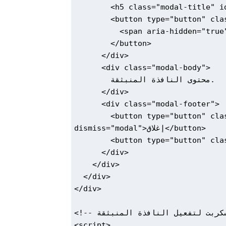
        <h5 class="modal-title" id="myModalLabel">عنوان النافذة المنبثقة</h5>

        <button type="button" class="close" data-dismiss="modal" aria-label="إغلاق">

          <span aria-hidden="true">&times;</span>

        </button>

      </div>

      <div class="modal-body">

        محتوى النافذة المنبثقة.

      </div>

      <div class="modal-footer">

        <button type="button" class="btn btn-secondary" data-
dismiss="modal">إغلاق</button>

        <button type="button" class="btn btn-primary">حفظ التغييرات</button>

      </div>

    </div>

  </div>

</div>

<!-- إضافة الجافاسكربت لتفعيل النافذة المنبثقة -->

<script>
