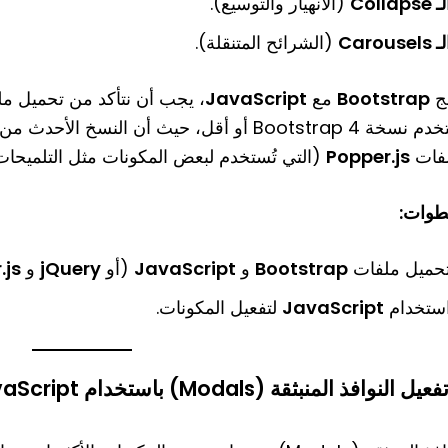
ـ Collapse
(الانهيار والتوسيع).
 Carousels
(الشرائح المتنقلة).
ج
Bootstrap
مع
JavaScript
، يجب أن نتأكد من تحميل م
فات
Popper.js
(التي تُستخدم لبعض المكونات مثل التلميحات 
طوات:
حميل ملفات
Bootstrap
و
JavaScript
(أو
jQuery
و
.js
ستخدام
JavaScript
لتفعيل المكونات.