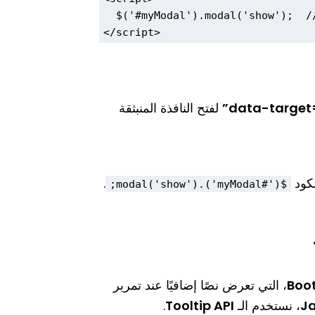
  $('#myModal').modal('show');  // لفتح النافذة برمجيًا

data-targe
لفتح النافذة المنبثقة
لكود
.
$('#myModal').modal('show');
Boo
، التي تعرض نصًا إضافيًا عند تمرير
Ja
، نستخدم الـ
Tooltip API
.