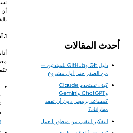
تسا
بالخلفية (Backend)، بالإضافة 
1. أدوات تحرير الأكواد (Code Editors)
أحدث المقالات
أدا
معظ
دليل Git وGitHub للمبتدئين —
تكميلية
من الصفر حتى أول مشروع
كيف تستخدم Claude
)
وChatGPT وGemini
كمساعد برمجي دون أن تفقد
SS
مهاراتك؟
ion
e
التفكير التقني من منظور العمل
t