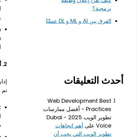
كيف تقرأ إعلان وظيفة
ا
برمجية؟
و
الفرق بين AI و ML و DL عمليًا
m
m
ا
2. أدوات إدارة الإصدارات (Version Control Systems)
أحدث التعليقات
إدا
تم إ
Web Development Best
t
Practices - أفضل ممارسات
ا
تطوير الويب 2025 - Dubai
د
Voice
على
أهم اتجاهات
تطوير الويب التي يجب أن
b