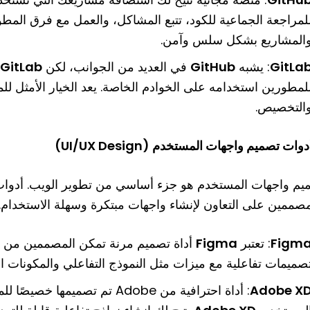
لمراجعة الجماعية للكود، تتبع المشاكل، والعمل مع فرق المط
المشاريع بشكل سلس وآمن.
GitLa
: يشبه
GitHub
في العديد من الجوانب، لكن
GitLab
لمطورين استخدامه على الخوادم الخاصة. يعد الخيار الأمثل للم
التخصيص.
يم واجهات المستخدم هو جزء أساسي من تطوير الويب. أدوات 
مصممين على التعاون لإنشاء واجهات مبتكرة وسهلة الاستخدام.
Figm
: تعتبر
Figma
أداة تصميم مرنة تمكن المصممين من الت
صميمات تفاعلية مع ميزات مثل النموذج التفاعلي والمكونات القا
Adobe X
: أداة احترافية من Adobe تم تص