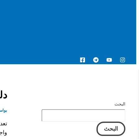
البحث
دل
البحث
بواس
تعد 
البحث
واج