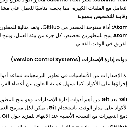
لتعامل مع الملفات الكبيرة، مما يجعله مناسبًا للعمل على مشار
قابلة للتخصيص بسهولة.
Ato
: أداة مفتوحة المصدر من GitHub، وتعد مثالية للمطورين الذين يحتاجون إلى بيئة مرنة للتطوير.
Ato
يتيح للمطورين تخصيص كل جزء من بيئة العمل، ويتيح 
لفريق في الوقت الفعلي.
رة الإصدارات من الأساسيات في تطوير البرمجيات. تساعد أدوات 
جراؤها على الأكواد، كما تسهل عملية التعاون بين أعضاء الفري
Gi
: يعد
Git
من أهم أدوات إدارة الإصدارات، وهو يتيح للمطورين
لأكواد على مدار الوقت. باستخدام
Git
، يمكن لكل مبرمج الع
مج التغييرات مع النسخة الأصلية عند الانتهاء. للمزيد حول
Git
،
GitHu
: منصة مجانية تتيح لك استضافة مشاريعك التي تستخ