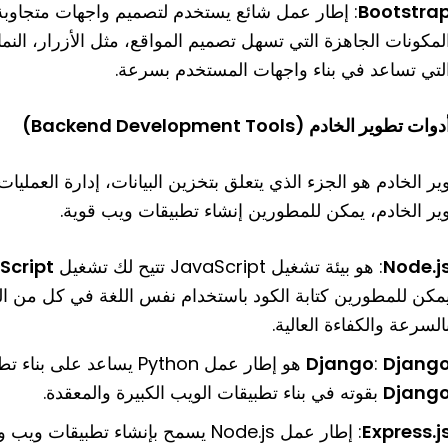
Bootstra
: إطار عمل شائع يستخدم لتصميم واجهات متجاوبة
لمكونات الجاهزة التي تسهل تصميم المواقع، مثل الأزرار، النما
لتي تساعد في بناء واجهات المستخدم بسرعة.
ر الخادم هو الجزء الذي يتعلق بتخزين البيانات، إدارة العملي
ير الخادم، يمكن للمطورين إنشاء تطبيقات ويب قوية.
Node.j
: هو بيئة تشغيل JavaScript تتيح لك تشغيل
Script
مكن للمطورين كتابة الكود باستخدام نفس اللغة في كل من الوا
السرعة والكفاءة العالية.
Djang
:
Django
هو إطار عمل Python يساعد على بناء تطبيقات ويب بسهولة وأمان. يشتهر
Djang
بقوته في بناء تطبيقات الويب الكبيرة والمعقدة.
Express.j
: إطار عمل Node.js يسمح بإنشاء تطبيقات ويب وخوادم قوية بسرعة وسهولة. يتميز