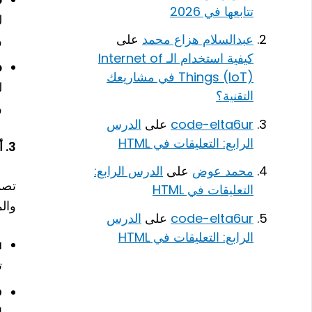
تتابعها في 2026
ل
عبدالسلام هزاع محمد
على
و
كيفية استخدام الـ Internet of
b
Things (IoT) في مشاريعك
ل
التقنية؟
و
code-elta6ur
على
الدرس
الرابع: التعليقات في HTML
3. أدوات تصميم واجهات المستخدم (UI/UX Design)
محمد عوض
على
الدرس الرابع:
تصم
التعليقات في HTML
وال
code-elta6ur
على
الدرس
الرابع: التعليقات في HTML
a
ت
D