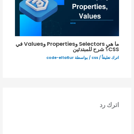
ما هي Selectors وProperties وValues في
CSS؟ شرح للمبتدئين
اترك تعليقاً
/
css
/ بواسطة
code-elta6ur
اترك رد