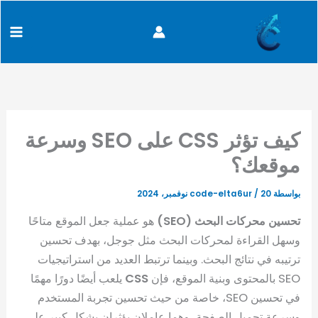
كتابة
خطي
content
بريدك
لى
الإلكتروني...
لمحتوى
كيف تؤثر CSS على SEO وسرعة
موقعك؟
بواسطة
20 نوفمبر، 2024
/
code-elta6ur
تحسين محركات البحث (SEO)
هو عملية جعل الموقع متاحًا
وسهل القراءة لمحركات البحث مثل جوجل، بهدف تحسين
ترتيبه في نتائج البحث. وبينما ترتبط العديد من استراتيجيات
SEO بالمحتوى وبنية الموقع، فإن
CSS
يلعب أيضًا دورًا مهمًا
في تحسين SEO، خاصة من حيث تحسين تجربة المستخدم
وسرعة تحميل الصفحة، وهما عاملان يؤثران بشكل كبير على