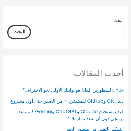
البحث
البحث
أحدث المقالات
Linux للمطورين: لماذا هو بوابتك الأولى نحو الاحتراف؟
دليل Git وGitHub للمبتدئين — من الصفر حتى أول مشروع
كيف تستخدم Claude وChatGPT وGemini كمساعد
برمجي دون أن تفقد مهاراتك؟
التفكير التقني من منظور العمل