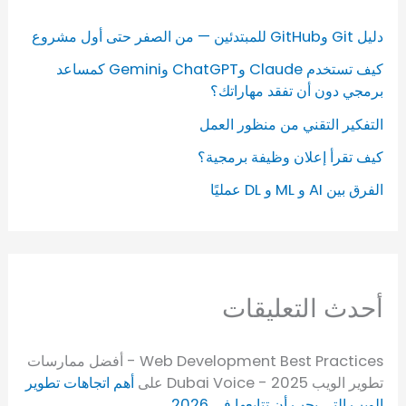
دليل Git وGitHub للمبتدئين — من الصفر حتى أول مشروع
كيف تستخدم Claude وChatGPT وGemini كمساعد
برمجي دون أن تفقد مهاراتك؟
التفكير التقني من منظور العمل
كيف تقرأ إعلان وظيفة برمجية؟
الفرق بين AI و ML و DL عمليًا
أحدث التعليقات
Web Development Best Practices - أفضل ممارسات
تطوير الويب 2025 - Dubai Voice
على
أهم اتجاهات تطوير
الويب التي يجب أن تتابعها في 2026