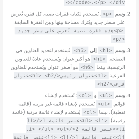
</code>.</p> </div>
وسم
: يُستخدم لكتابة فقرات نصية. كل فقرة تُعرض
<p>
على سطر جديد ويُترك مساحة بينها وبين الفقرة السابقة.
<p>هذه فقرة نصية تُعرض على سطر جديد.
</p>
وسم
إلى
: تُستخدم لتحديد العناوين في
<h6>
<h1>
الصفحة.
هو أكبر عنوان ويُستخدم عادةً للعناوين
<h1>
الرئيسية، بينما
هو أصغر عنوان ويُستخدم للعناوين
<h6>
الفرعية.
<h1>عنوان رئيسي</h1> <h2>عنوان
فرعي</h2>
وسم
و
: تُستخدم لإنشاء
<ol>
<ul>
قوائم.
يُستخدم لإنشاء قائمة غير مرتبة (قائمة
<ul>
نقطية)، بينما
يُستخدم لإنشاء قائمة مرتبة (قائمة
<ol>
رقمية).
<ul> <li>عنصر قائمة 1</li>
<li>عنصر قائمة 2</li> </ul> <ol>
<li>عنصر قائمة 1</li> <li>عنصر قائمة