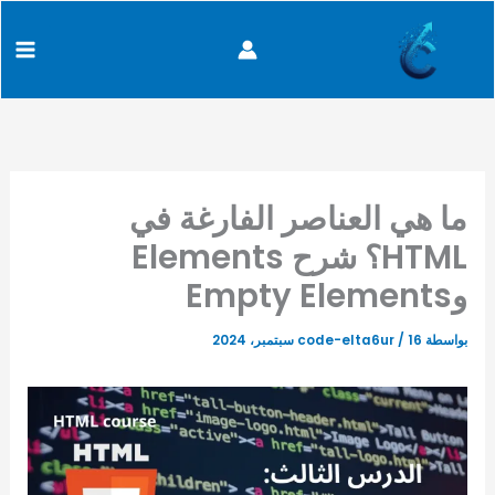
كتابة
خطي
content
بريدك
لى
الإلكتروني...
لمحتوى
ما هي العناصر الفارغة في
HTML؟ شرح Elements
وEmpty Elements
بواسطة
16 سبتمبر، 2024
/
code-elta6ur