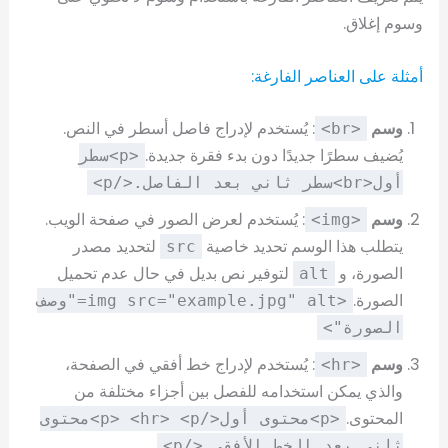
وسوم إغلاق.
أمثلة على العناصر الفارغة:
وسم
: يُستخدم لإدراج فاصل أسطر في النص.
<br>
يُضيف سطرًا جديدًا دون بدء فقرة جديدة.
<p>سطر
أول<br>سطر ثاني بعد الفاصل.</p>
وسم
: يُستخدم لعرض الصور في صفحة الويب.
<img>
يتطلب هذا الوسم تحديد خاصية
لتحديد مصدر
src
الصورة، و
لتوفير نص بديل في حال عدم تحميل
alt
الصورة.
<img src="example.jpg" alt="وصف
الصورة">
وسم
: يُستخدم لإدراج خط أفقي في الصفحة،
<hr>
والذي يمكن استخدامه للفصل بين أجزاء مختلفة من
المحتوى.
<p>محتوى أول</p> <hr> <p>محتوى
ثاني بعد الخط الأفقي.</p>