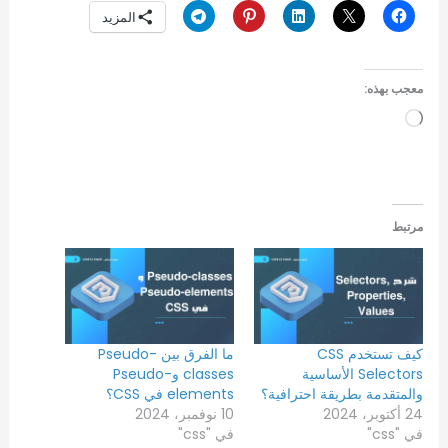
المزيد
معجب بهذه:
جاري
التحميل…
مرتبط
كيف تستخدم CSS
ما الفرق بين Pseudo-
Selectors الأساسية
classes وPseudo-
والمتقدمة بطريقة احترافية؟
elements في CSS؟
24 أكتوبر، 2024
10 نوفمبر، 2024
في "css"
في "css"