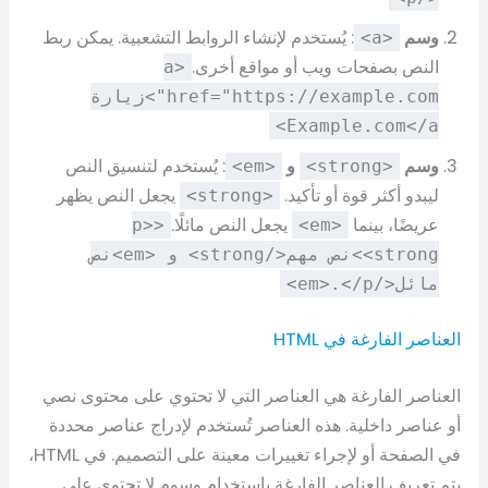
وسم
: يُستخدم لإنشاء الروابط التشعبية. يمكن ربط
<a>
النص بصفحات ويب أو مواقع أخرى.
<a
href="https://example.com">زيارة
Example.com</a>
وسم
و
: يُستخدم لتنسيق النص
<em>
<strong>
ليبدو أكثر قوة أو تأكيد.
يجعل النص يظهر
<strong>
عريضًا، بينما
يجعل النص مائلًا.
<p>
<em>
<strong>نص مهم</strong> و <em>نص
مائل</em>.</p>
العناصر الفارغة في HTML
العناصر الفارغة هي العناصر التي لا تحتوي على محتوى نصي
أو عناصر داخلية. هذه العناصر تُستخدم لإدراج عناصر محددة
في الصفحة أو لإجراء تغييرات معينة على التصميم. في HTML،
يتم تعريف العناصر الفارغة باستخدام وسوم لا تحتوي على