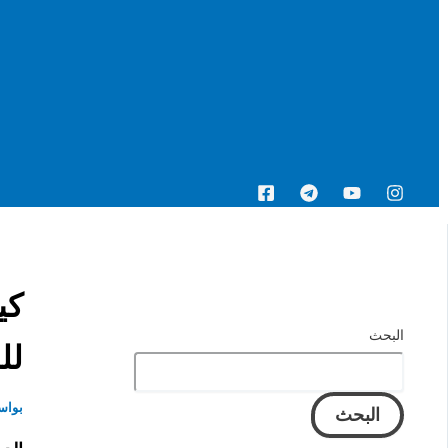
البحث
البحث
لل
بواس
البحث