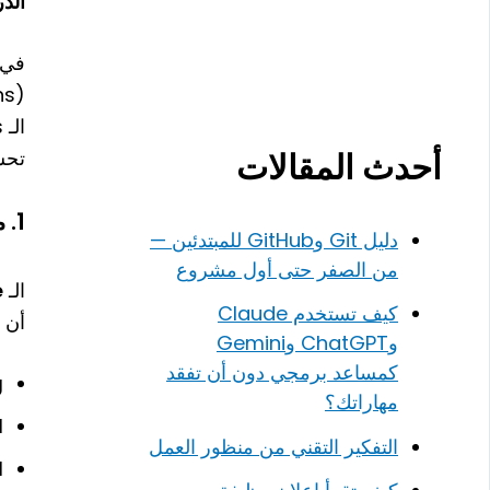
الدرس
في JavaScript، ت
الـ Promises، وكيفية التعامل مع نتائجها باستخدام
تحس
أحدث المقالات
1.
ما
دليل Git وGitHub للمبتدئين —
من الصفر حتى أول مشروع
الـ
e
كيف تستخدم Claude
أن ي
وChatGPT وGemini
كمساعد برمجي دون أن تفقد
g
مهاراتك؟
d
التفكير التقني من منظور العمل
d