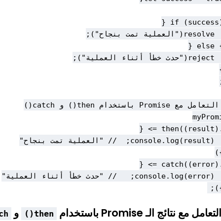
  
لتعامل مع نتائج الـ Promise باستخدام
و
h()
then()