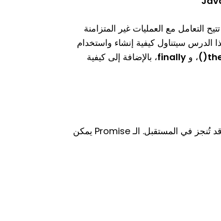
يح التعامل مع العمليات غير المتزامنة
ونة وسهولة. هذا الدرس سيتناول كيفية إنشاء واستخدام
th
، و
finally
، بالإضافة إلى كيفية
هي كائن يُستخدم لتمثيل العملية غير المتزامنة التي قد تُنجز في المستقبل. الـ Promise يمكن