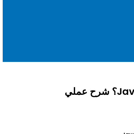
كيف تعمل Promises في JavaScript؟ شرح عملي