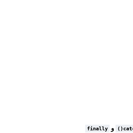
و
finally
catc