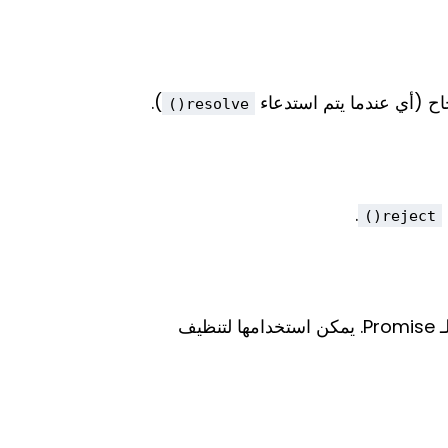
).
resolve()
.
reject()
لتنفيذ الكود بغض النظر عن نجاح أو فشل الـ Promise. يمكن استخدامها لتنظيف