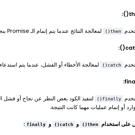
:
th
تخدم
لمعالجة النتائج عندما يتم إتمام الـ Promise بنجاح (أي عندما يتم استدعاء
then()
:
catc
تخدم
لمعالجة الأخطاء أو الفشل، عندما يتم استدعاء
catch()
:
fina
تخدم
finally()
ارد أو إتمام عمليات مهما كانت النتيجة.
ل على استخدام
و
و
:
finally
catch()
then()