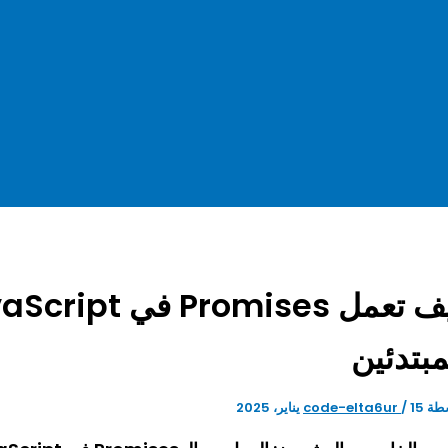
مبتدئين
طة
15 يناير، 2025
/
code-elta6ur