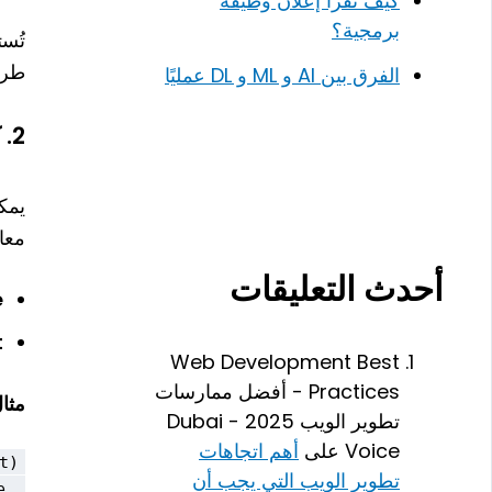
كيف تقرأ إعلان وظيفة
برمجية؟
طري
الفرق بين AI و ML و DL عمليًا
2.
ك
يمك
معا
أحدث التعليقات
)
)
Web Development Best
Practices - أفضل ممارسات
مثال
تطوير الويب 2025 - Dubai
Voice
على
أهم اتجاهات
تطوير الويب التي يجب أن