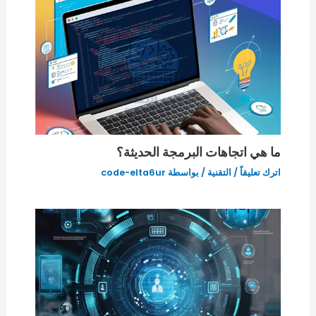
ما هي اتجاهات البرمجة الحديثة؟
اترك تعليقاً
/
التقنية
/ بواسطة
code-elta6ur