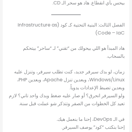
بيحس بأي انقطاع. هاد هو سحر الـ CD.
الفصل الثالث: البنية التحتية كـ كود (Infrastructure as
Code – IaC)
هاد المبدأ هو اللي بيحولك من “تقني” لـ “ساحر” بيتحكم
بالسحاب.
زمان، لو بدك سيرفر جديد، كنت تطلب سيرفر، وتنزل عليه
Windows/Linux، وبعدين تنزل Apache، وبعدين PHP،
وبعدين تضبط الإعدادات يدوياً.
ولو السيرفر انحرق؟ أو صار عليه ضغط وبدك واحد تاني؟ لازم
تعيد كل الخطوات من الصفر وتتذكر شو عملت قبل سنة.
في الـ DevOps، إحنا ما بنعمل هيك.
إحنا بنكتب “كود” يوصف السيرفر.