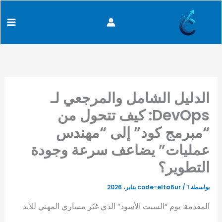
كتابة
خطي
content
بريدك
لى
الإلكتروني...
لمحتوى
الدليل الشامل والمرجعي لـ
DevOps: كيف تتحول من
“مبرمج كود” إلى “مهندس
عمليات” يضاعف سرعة وجودة
التطوير؟
بواسطة
1 يناير، 2026
/
code-elta6ur
المقدمة: يوم “السبت الأسود” الذي غيّر مساري المهني للأبد