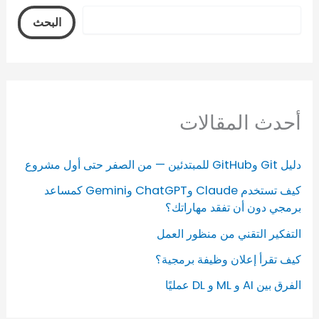
البحث
أحدث المقالات
دليل Git وGitHub للمبتدئين — من الصفر حتى أول مشروع
كيف تستخدم Claude وChatGPT وGemini كمساعد
برمجي دون أن تفقد مهاراتك؟
التفكير التقني من منظور العمل
كيف تقرأ إعلان وظيفة برمجية؟
الفرق بين AI و ML و DL عمليًا