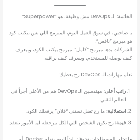
الخاتمة: الـ DevOps مش وظيفة، هو “Superpower”
يا صاحبي، في سوق العمل اليوم، المبرمج اللي بس بيكتب كود
هو مبرمج “ناقص”.
الشركات بدها مبرمج “كامل”. مبرمج بيكتب الكود، وبيعرف
كيف يوصله للمستخدم، وبيعرف كيف يراقبه.
تعلم مهارات الـ DevOps رح يعطيك:
راتب أعلى:
مهندسين الـ DevOps هم من الأعلى أجراً في
العالم التقني.
استقلالية:
ما رح تضل تستنى “فلان” يرفعلك الكود.
قيمة:
رح تكون الشخص اللي الكل بيرجعله لما الأمور تتعقد.
ما تخلي المصطلحات تخوفك. ابدأ اليوم بتعلم Docker، أو