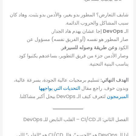
شايف التعارض؟ المطور بدو يغير، والأدمن بدو يثبت. وهاد كان
سبب المشاكل والحروب الدائمة.
الـ
DevOps
إجا عشان يهدم هاد الجدار.
صار المطور هو نفسه (أو الفريق نفسه) مسؤول عن
الكود
وعن طريقة وصوله للسيرفر
.
وصار الأدمن جزء من فريق التطوير، بساعدهم يكتبوا كود
يناسب البنية التحتية.
الهدف النهائي:
تسليم برمجيات عالية الجودة، بسرعة عالية،
وبدون خوف. راجع مقال
التحديات التي يواجهها
المبرمجون
لتعرف كيف الـ DevOps بيحل أكبر مشاكلنا.
الفصل الثاني: الـ CI/CD – القلب النابض للـ DevOps
إذا الـ DevOps هو “الجسم”، فالـ CI/CD هو “القلب” اللي