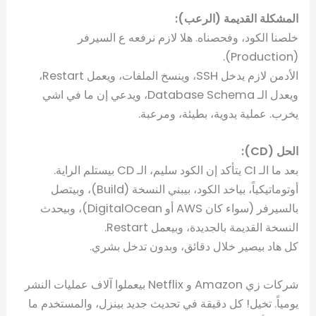
المشكلة القديمة (الرعب):
خلصنا الكود، وفحصناه. هلا لازم نرفعه ع السيرفر
(Production).
الأدمن لازم يدخل SSH، وينسخ الملفات، ويعمل Restart،
ويعدل الـ Database Schema، ويدعي إن ما في اشي
يخرب. عملية يدوية، بطيئة، ومرعبة.
الحل (CD):
بعد ما الـ CI يتأكد إن الكود سليم، الـ CD بيستلم الراية.
أوتوماتيكياً، بياخد الكود، بيبني النسخة (Build)، وبيتصل
بالسيرفر (سواء كان AWS أو DigitalOcean)، وبيحدث
النسخة القديمة بالجديدة، وبيعمل Restart.
كل هاد بيصير خلال دقائق، وبدون تدخل بشري.
شركات زي Amazon و Netflix بيعملوا آلاف عمليات النشر
يومياً. تخيل! كل دقيقة في تحديث جديد بينزل، والمستخدم ما