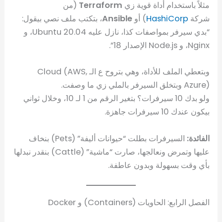
مثلاً باستخدام أداة قوية زي
Terraform
(من
شركة
HashiCorp
) أو
Ansible
، بتكتب ملف نصي بيقول:
“بدي سيرفر بمواصفات كذا، نازل عليه Ubuntu 20.04، و
Nginx، و Node.js الإصدار 18”.
وبتعطي الملف للأداة، وهي بتروح ع الـ Cloud (AWS,
Azure) وبتخلق السيرفر بالملي زي ما وصفت.
ولو بدك 10 سيرفرات؟ بتغير الرقم من 1 لـ 10، وخلال ثواني
بيكون عندك 10 سيرفرات جاهزة.
الفائدة:
السيرفرات بطلت “حيوانات أليفة” (Pets) بنخاف
عليها وتمرض ونعالجها، صارت “ماشية” (Cattle) بنقدر نبدلها
بأي وقت بسهولة وبدون عاطفة.
الفصل الرابع: الحاويات (Containers) و Docker