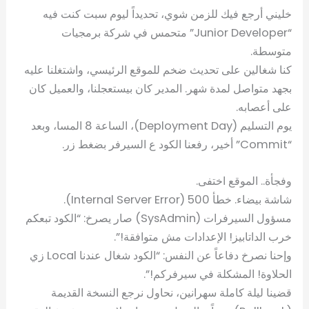
خليني أرجع فيك للزمن شوي، تحديداً ليوم سبت كنت فيه
“Junior Developer” متحمس في شركة برمجيات
متوسطة.
كنا شغالين على تحديث ضخم للموقع الرئيسي، واشتغلنا عليه
بجهد متواصل لمدة شهر. المدير كان بيستعجلنا، والعميل كان
على أعصابه.
يوم التسليم (Deployment Day)، الساعة 8 المسا، وبعد
“Commit” أخير، رفعنا الكود ع السيرفر بضغط زر.
وفجأة.. الموقع اختفى.
شاشة بيضاء. خطأ 500 (Internal Server Error).
مسؤول السيرفرات (SysAdmin) صار يصرخ: “الكود تبعكم
خرب الداتابيز! الإعدادات مش متوافقة!”.
وإحنا نصرخ دفاعاً عن النفس: “الكود شغال عندنا Local زي
الحلاوة! المشكلة في سيرفركم!”.
قضينا ليلة كاملة سهرانين، نحاول نرجع النسخة القديمة