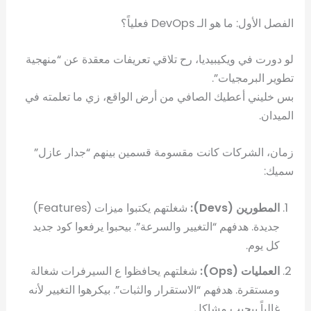
الفصل الأول: ما هو الـ DevOps فعلياً؟
لو دورت في ويكيبيديا، رح تلاقي تعريفات معقدة عن “منهجية
تطوير البرمجيات”.
بس خليني أعطيك الصافي من أرض الواقع، زي ما تعلمته في
الميدان.
زمان، الشركات كانت مقسومة قسمين بينهم “جدار عازل”
سميك:
المطورين (Devs):
شغلتهم يكتبوا ميزات (Features)
جديدة. هدفهم “التغيير والسرعة”. بيحبوا يرفعوا كود جديد
كل يوم.
العمليات (Ops):
شغلتهم يحافظوا ع السيرفرات شغالة
ومستقرة. هدفهم “الاستقرار والثبات”. بيكرهوا التغيير لأنه
غالباً بيجيب مشاكل.