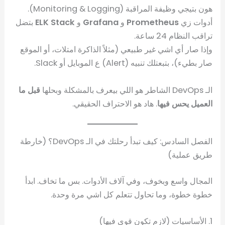
هون بتيجي وظيفة المراقبة (Monitoring & Logging).
أدوات زي
Prometheus
و
Grafana
و
ELK Stack
بتضل
تراقب النظام 24 ساعة.
وإذا صار أي اشي غير طبيعي (مثلاً الذاكرة امتلات، أو الموقع
صار بطيء)، بتبعتلك تنبيه (Alert) ع الموبايل أو Slack.
الـ DevOps الشاطر هو اللي بيعرف بالمشكلة وبحلها
قبل ما
العميل يحس فيها
. هاد هو الاحتراف الحقيقي.
الفصل السادس: كيف تبدأ رحلتك في الـ DevOps؟ (خارطة
طريق عملية)
المجال واسع وبخوف، وفي آلاف الأدوات. بس ما تخاف. ابدأ
خطوة خطوة، وما تحاول تتعلم كل اشي مرة وحدة.
1. الأساسيات (لازم تكون قوي فيها)