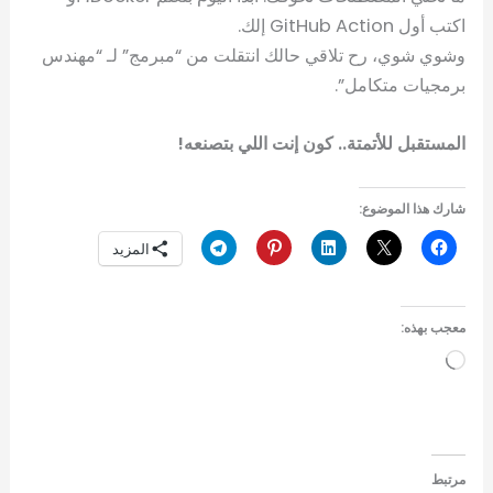
اكتب أول GitHub Action إلك.
وشوي شوي، رح تلاقي حالك انتقلت من “مبرمج” لـ “مهندس
برمجيات متكامل”.
المستقبل للأتمتة.. كون إنت اللي بتصنعه!
شارك هذا الموضوع:
المزيد
معجب بهذه:
جاري
التحميل…
مرتبط