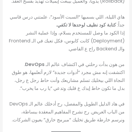
(Rollback) يدوياً، والعميل بيبعت إيميلات تهديد بفسخ العقد.
هاي الليلة، اللي بسميها “السبت الأسود”، علمتني درس قاسي
جداً:
كتابة كود نظيف لوحدها لا تكفي.
إذا الكود ما وصل للمستخدم بسلام، وإذا عملية النشر
(Deployment) كانت كابوس، فكل تعبك في الـ Frontend
والـ Backend راح ع الفاضي.
من هون بدأت رحلتي في اكتشاف عالم الـ
DevOps
.
اكتشفت إنه مش مجرد “أدوات جديدة” لازم أتعلمها، هو طوق
النجاة اللي بيخليك تسلم مشاريعك وأنت حاط رجل ع رجل،
بدل ما تكون حاط إيدك ع قلبك وتدعي “يا رب ما يخرب”.
في هاد الدليل الطويل والمفصل، رح أدخلك عالم الـ DevOps
من الباب العريض. رح نشرح المفاهيم المعقدة ببساطة،
ونرسم خارطة طريق تخليك “مبرمج خارق” بعيون الشركات.