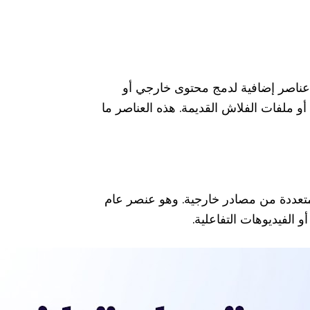
 تقدم HTML عناصر إضافية لدمج محتوى خارجي أو
صر تفاعلية أخرى مثل الملفات المدمجة (embedded files) أو ملفات الفلاش القديمة. هذه العناصر ما
لمتعددة من مصادر خارجية. وهو عنصر عام