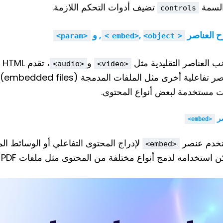
لسمة
تضيف أدوات التحكم اللازمة.
controls
 العناصر
,
, و
<param>
<object>
<embed>
نب العناصر التقليدية مثل
و
،
<audio>
<video>
عنا
ت مستخدمة لبعض أنواع المحتوى.
ر
<embed>
تخدم عنصر
لإدراج المحتوى التفاعلي أو الوسائط ا
<embed>
استخدامه لدمج أنواع مختلفة من المحتوى مثل ملفات PDF أو الفيديوهات التفاعلية.