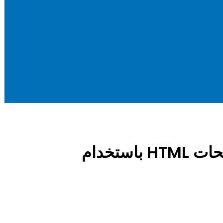
كيف تضمّن محتوى خارجي داخل صفحات HTML باستخدام