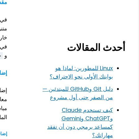
مقد
في 
خار
أحدث المقالات
في ه
و
am>
Linux للمطورين: لماذا هو
إضاف
بوابتك الأولى نحو الاحتراف؟
دليل Git وGitHub للمبتدئين —
إضا
من الصفر حتى أول مشروع
معايير HTML5. ت
كيف تستخدم Claude
الم
وChatGPT وGemini
كمساعد برمجي دون أن تفقد
إضاف
مهاراتك؟