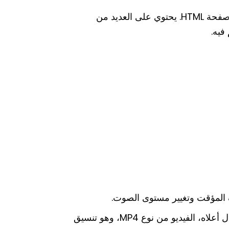
هو العنصر الأساسي لتضمين ملفات الفيديو في صفحة HTML. يحتوي على العديد من
فيه.
 المؤقت وتغيير مستوى الصوت.
يستخدم لتحديد ملف الفيديو ونوعه. في المثال أعلاه، الفيديو من نوع MP4، وهو تنسيق