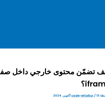
ifra؟
طة
13 أكتوبر، 2024
/
code-elta6ur