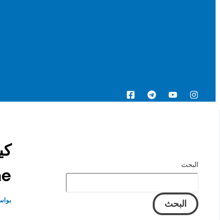
البحث
البحث
me
بواس
البحث