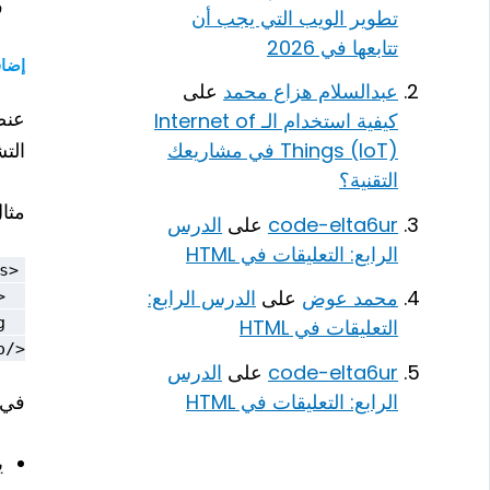
ف
تطوير الويب التي يجب أن
تتابعها في 2026
إضاف
عبدالسلام هزاع محمد
على
عن
كيفية استخدام الـ Internet of
Things (IoT) في مشاريعك
الت
التقنية؟
مثا
code-elta6ur
على
الدرس
الرابع: التعليقات في HTML
محمد عوض
على
الدرس الرابع:
التعليقات في HTML
</audio>
code-elta6ur
على
الدرس
الرابع: التعليقات في HTML
في ه
ي