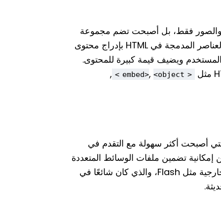
 والصور فقط، بل أصبحت تضم مجموعة
متنوعة من الوسائط المتعددة مثل الفيديوهات والصوتيات. تسمح العناصر المدمجة في HTML بإدراج محتوى
 المستخدم ويضيف قيمة كبيرة للمحتوى.
,
,
<object>
<embed>
تي أصبحت أكثر سهولة مع التقدم في
إمكانية تضمين ملفات الوسائط المتعددة
مباشرة داخل الصفحة دون الحاجة إلى استخدام مكونات إضافية خارجية مثل Flash، والذي كان شائعًا في
يثة.