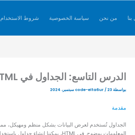
كتابة
بريدك
الإلكتروني...
بنا
من نحن
سياسة الخصوصية
شروط الاستخدام
الدرس التاسع: الجداول في HTML
بواسطة
23 سبتمبر، 2024
/
code-elta6ur
مقدمة
الجداول تُستخدم لعرض البيانات بشكل منظم ومهيكل، مم
المعلومات بوضوح. في HTML، يمكننا إنش