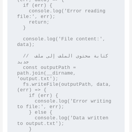
  if (err) {

    console.log('Error reading 
file:', err);

    return;

  }

  console.log('File content:', 
data);

  // كتابة محتوى الملف إلى ملف 
جديد

  const outputPath = 
path.join(__dirname, 
'output.txt');

  fs.writeFile(outputPath, data, 
(err) => {

    if (err) {

      console.log('Error writing 
to file:', err);

    } else {

      console.log('Data written 
to output.txt');

    }
