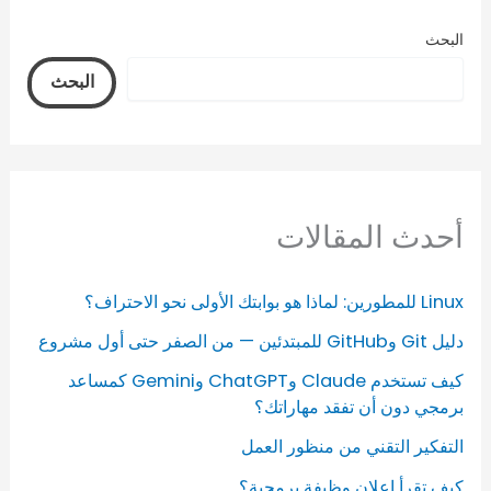
البحث
البحث
أحدث المقالات
Linux للمطورين: لماذا هو بوابتك الأولى نحو الاحتراف؟
دليل Git وGitHub للمبتدئين — من الصفر حتى أول مشروع
كيف تستخدم Claude وChatGPT وGemini كمساعد
برمجي دون أن تفقد مهاراتك؟
التفكير التقني من منظور العمل
كيف تقرأ إعلان وظيفة برمجية؟