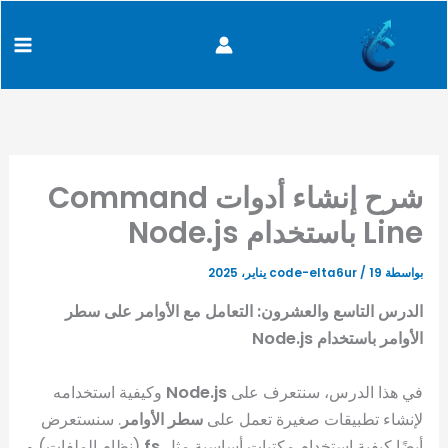
كتابة
خطي
content
بريدك
لى
الإلكتروني...
لمحتوى
شرح إنشاء أدوات Command
Line باستخدام Node.js
بواسطة
19 يناير، 2025
/
code-elta6ur
الدرس التاسع والعشرون: التعامل مع الأوامر على سطر
الأوامر باستخدام Node.js
في هذا الدرس، سنتعرف على
Node.js
وكيفية استخدامه
لإنشاء تطبيقات صغيرة تعمل على
سطر الأوامر
. سنستعرض
أيضًا كيفية استخدام مكتبات أساسية مثل
fs
(نظام الملفات) و