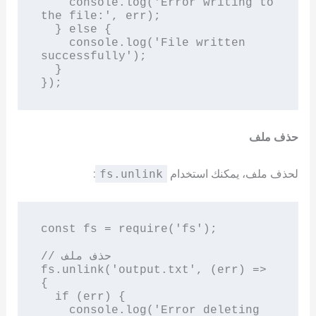
    console.log('Error writing to 
the file:', err);

  } else {

    console.log('File written 
successfully');

  }

حذف ملف
لحذف ملف، يمكنك استخدام
:
fs.unlink
const fs = require('fs');

// حذف ملف

fs.unlink('output.txt', (err) => 
{

  if (err) {

    console.log('Error deleting 