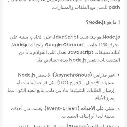
path
للعمل مع الملفات والمسارات.
1.
ما هو Node.js؟
Node.js
هو بيئة تنفيذ
JavaScript
على الخادم، مبنية على
محرك V8 الخاص بـ
Google Chrome
. يتيح لك
Node.js
كتابة تطبيقات
JavaScript
تعمل على الخوادم بدلاً من
المتصفحات. يتميز
Node.js
بعدة خصائص مثل:
غير متزامن (Asynchronous)
: لا ينتظر
Node.js
عمليات الإدخال والإخراج (I/O) مثل قراءة الملفات أو
إرسال الطلبات الشبكية؛ بدلاً من ذلك، يتابع تنفيذ الكود، مما
يعزز الأداء.
مبني على الأحداث (Event-driven)
: يعتمد على أحداث
معينة لبدء أو إيقاف العمليات.
تدفق البيانات (Stream)
: يدير البيانات بشكل كفاءة