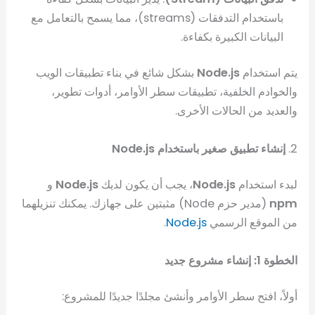
باستخدام التدفقات (streams)، مما يسمح بالتعامل مع
البيانات الكبيرة بكفاءة.
يتم استخدام
Node.js
بشكل شائع في بناء تطبيقات الويب
والخوادم الخلفية، تطبيقات سطر الأوامر، أدوات تطوير،
والعديد من الحالات الأخرى.
2.
إنشاء تطبيق صغير باستخدام Node.js
لبدء استخدام
Node.js
، يجب أن يكون لديك
Node.js
و
npm
(مدير حزم Node) مثبتين على جهازك. يمكنك تنزيلهما
من الموقع الرسمي
Node.js
.
الخطوة 1: إنشاء مشروع جديد
أولاً، افتح سطر الأوامر وأنشئ مجلدًا جديدًا للمشروع: