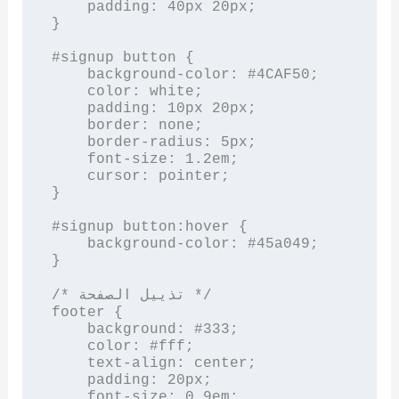
    padding: 40px 20px;

}

#signup button {

    background-color: #4CAF50;

    color: white;

    padding: 10px 20px;

    border: none;

    border-radius: 5px;

    font-size: 1.2em;

    cursor: pointer;

}

#signup button:hover {

    background-color: #45a049;

}

/* تذييل الصفحة */

footer {

    background: #333;

    color: #fff;

    text-align: center;

    padding: 20px;

    font-size: 0.9em;
