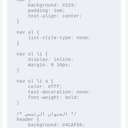
    background: #333;

    padding: 1em;

    text-align: center;

}

nav ul {

    list-style-type: none;

}

nav ul li {

    display: inline;

    margin: 0 10px;

}

nav ul li a {

    color: #fff;

    text-decoration: none;

    font-weight: bold;

}

/* العنوان الرئيسي */

header {

    background: #4CAF50;
