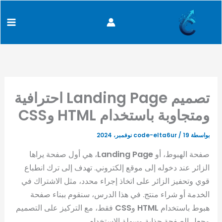
كتابة
خطي
content
بريدك
لى
الإلكتروني...
لمحتوى
تصميم Landing Page احترافية
ومتجاوبة باستخدام HTML وCSS
بواسطة
19 نوفمبر، 2024
/
code-elta6ur
صفحة الهبوط، أو
Landing Page
، هي أول صفحة يراها
الزائر عند دخوله إلى موقع إلكتروني. تهدف إلى ترك انطباع
قوي وتحفيز الزائر على اتخاذ إجراء محدد، مثل الاشتراك في
الخدمة أو شراء منتج. في هذا الدرس، سنقوم ببناء صفحة
هبوط باستخدام
HTML
و
CSS
فقط، مع التركيز على التصميم
وجعل الصفحة جذابة وسهلة الاستخدام.