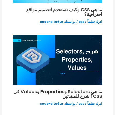
ما هي CSS وكيف تستخدم لتصميم مواقع
احترافية؟
اترك تعليقاً
/
css
/ بواسطة
code-elta6ur
ما هي Selectors وProperties وValues في
CSS؟ شرح للمبتدئين
اترك تعليقاً
/
css
/ بواسطة
code-elta6ur