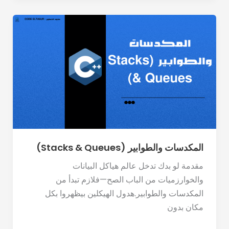
المكدسات
والطوابير
(Stacks
&
Queues)
المكدسات والطوابير (Stacks & Queues)
مقدمة لو بدك تدخل عالم هياكل البيانات
والخوارزميات من الباب الصح—فلازم تبدأ من
المكدسات والطوابير.هدول الهيكلين بيظهروا بكل
مكان بدون