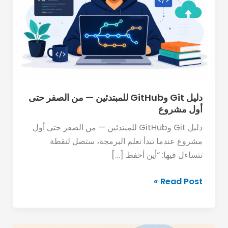
—
من
الصفر
حتى
أول
مشروع
دليل Git وGitHub للمبتدئين — من الصفر حتى
أول مشروع
دليل Git وGitHub للمبتدئين — من الصفر حتى أول
مشروع عندما تبدأ تعلم البرمجة، ستصل لنقطة
تتساءل فيها: “أين أحفظ […]
Read Post »