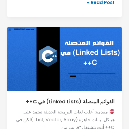
Read Post »
القوائم
المتصلة
(Linked
Lists)
في
C++
القوائم المتصلة (Linked Lists) في C++
مقدمة: أغلب لغات البرمجة الحديثة تعتمد على
هياكل بيانات جاهزة (List, Vector, Array…)لكن في
C++ أنت بتشتغل “قريب من