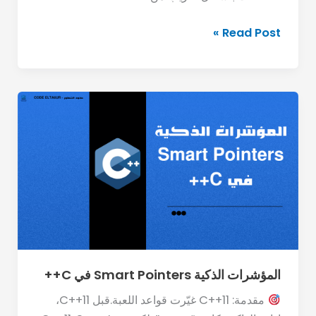
Read Post »
المؤشرات
الذكية
Smart
Pointers
في
C++
المؤشرات الذكية Smart Pointers في C++
مقدمة: C++11 غيّرت قواعد اللعبة.قبل C++11،