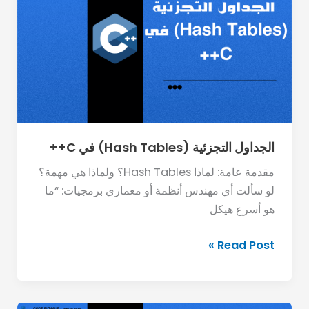
(Hash
Tables)
في
C++
الجداول التجزئية (Hash Tables) في C++
مقدمة عامة: لماذا Hash Tables؟ ولماذا هي مهمة؟
لو سألت أي مهندس أنظمة أو معماري برمجيات: “ما
هو أسرع هيكل
Read Post »