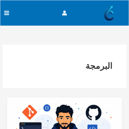
خطي
content
لى
لمحتوى
البرمجة
دليل
Git
وGitHub
للمبتدئين