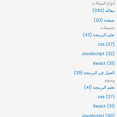
أنواع المقالات
ب
ح
مقالة (330)
ث
صفحة (20)
ع
ن
تصنيفات
:
تعلم البرمجة (43)
css (37)
JavaScript (32)
React (31)
العمل في البرمجة (29)
وسوم
تعلم البرمجة (41)
css (37)
React (31)
JavaScript (30)