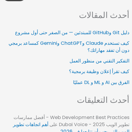
أحدث المقالات
دليل Git وGitHub للمبتدئين — من الصفر حتى أول مشروع
كيف تستخدم Claude وChatGPT وGemini كمساعد برمجي
دون أن تفقد مهاراتك؟
التفكير التقني من منظور العمل
كيف تقرأ إعلان وظيفة برمجية؟
الفرق بين AI و ML و DL عمليًا
أحدث التعليقات
Web Development Best Practices - أفضل ممارسات
تطوير الويب 2025 - Dubai Voice
على
أهم اتجاهات تطوير
الويب التي يجب أن تتابعها في 2026