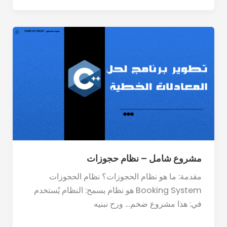
مشروع
شامل
–
نظام
حجوزات
مشروع شامل – نظام حجوزات
مقدمة: ما هو نظام الحجوزات؟ نظام الحجوزات
Booking System هو نظام يسمح: النظام يُستخدم
في: هذا مشروع ضخم… ورح نبنيه