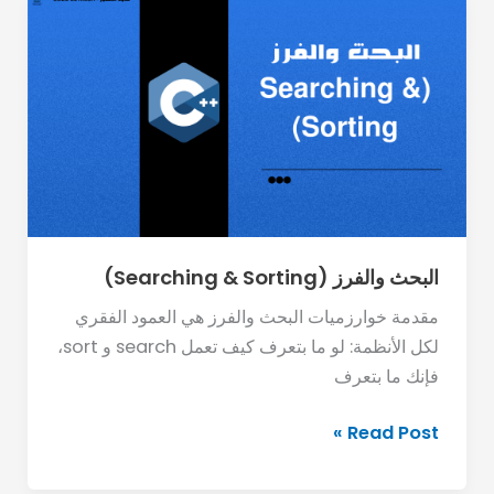
البحث
والفرز
(Searching
&
Sorting)
البحث والفرز (Searching & Sorting)
مقدمة خوارزميات البحث والفرز هي العمود الفقري
لكل الأنظمة: لو ما بتعرف كيف تعمل search و sort،
فإنك ما بتعرف
Read Post »