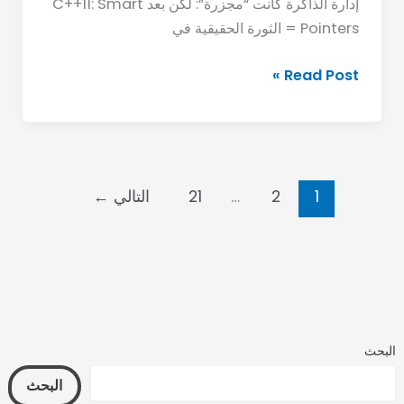
إدارة الذاكرة كانت “مجزرة”: لكن بعد C++11: Smart
Pointers = الثورة الحقيقية في
Read Post »
1
2
…
21
التالي
←
البحث
البحث