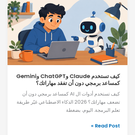
كيف
تستخدم
Claude
وChatGPT
وGemini
كمساعد
برمجي
دون
أن
تفقد
كيف تستخدم Claude وChatGPT وGemini
كمساعد برمجي دون أن تفقد مهاراتك؟
مهاراتك؟
كيف تستخدم أدوات ال AI كمساعد برمجي دون أن
تضعف مهاراتك؟ 2026 الذكاء الاصطناعي غيّر طريقة
تعلم البرمجة. اليوم، بضغطة
Read Post »